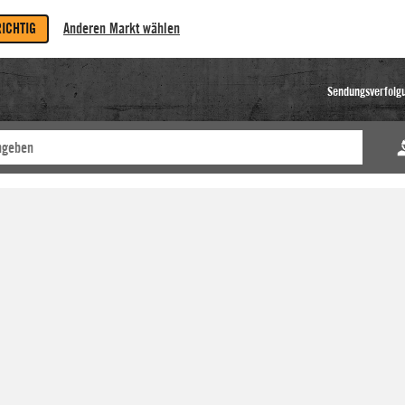
RICHTIG
Anderen Markt wählen
Sendungsverfolg