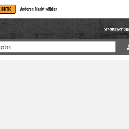
RICHTIG
Anderen Markt wählen
Sendungsverfolg