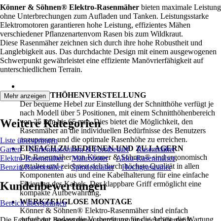
Könner & Söhnen® Elektro-Rasenmäher
bieten maximale Leistung
ohne Unterbrechungen zum Aufladen und Tanken. Leistungsstarke
Elektromotoren garantieren hohe Leistung, effizientes Mähen
verschiedener Pflanzenartenvom Rasen bis zum Wildkraut.
Diese Rasenmäher zeichnen sich durch ihre hohe Robustheit und
Langlebigkeit aus. Das durchdachte Design mit einem ausgewogenen
Schwerpunkt gewährleistet eine effiziente Manövrierfähigkeit auf
unterschiedlichem Terrain.
SCHNITTHÖHENVERSTELLUNG
Mehr anzeigen
Der bequeme Hebel zur Einstellung der Schnitthöhe verfügt je
nach Modell über 5 Positionen, mit einem Schnitthöhenbereich
Weitere Kategorien
von 25 mm bis 65 mm. Dies bietet die Möglichkeit, den
Rasenmäher an die individuellen Bedürfnisse des Benutzers
anzupassen und die optimale Rasenhöhe zu erreichen.
Liste überspringen
EINFACH ZU BEDIENEN UND ZU LAGERN
Garten
Gartenmaschinen & Forstbedarf
Rasenmäher
Die Rasenmäher von Könner & Söhnen® sind ergonomisch
Elektro-Rasenmäher
Mähroboter
Akku-Rasenmäher
gestaltet und zeichnen sich durch höchste Qualität in allen
Benzin-Rasenmäher
Spindelmäher
Hochgrasmäher
Komponenten aus und eine Kabelhalterung für eine einfache
Kundenbewertungen
Fixierung des Kabels. Der klappbare Griff ermöglicht eine
kompakte Aufbewahrung.
WERKZEUGLOSE MONTAGE
Bereich überspringen
Könner & Söhnen® Elektro-Rasenmäher sind einfach
aufgebaut, sodass die Vorbereitung für die Arbeit, die Wartung
Die Echtheit der Bewertungen wurde von uns nicht überprüft.