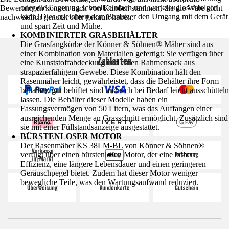
oder die Lagerung schnell, einfach und werkzeuglos erfolgen
Bewertungen können auch von Kunden stammen, die die Ware nicht
kann. Dies erleichtert dem Benutzer den Umgang mit dem Gerät
nachweislich genutzt oder gekauft haben.
und spart Zeit und Mühe.
KOMBINIERTER GRASBEHÄLTER
Die Grasfangkörbe der Könner & Söhnen® Mäher sind aus
einer Kombination von Materialien gefertigt: Sie verfügen über
Zahlarten
eine Kunststoffabdeckung und einen Rahmensack aus
strapazierfähigem Gewebe. Diese Kombination hält den
Rasenmäher leicht, gewährleistet, dass die Behälter ihre Form
behalten, gut belüftet sind und sich bei Bedarf leicht ausschütteln
lassen. Die Behälter dieser Modelle haben ein
Fassungsvermögen von 50 Litern, was das Auffangen einer
ausreichenden Menge an Grasschnitt ermöglicht. Zusätzlich sind
sie mit einer Füllstandsanzeige ausgestattet.
BÜRSTENLOSER MOTOR
Der Rasenmäher KS 38LM-BL von Könner & Söhnen®
verfügt über einen bürstenlosen Motor, der eine höhere
Effizienz, eine längere Lebensdauer und einen geringeren
Geräuschpegel bietet. Zudem hat dieser Motor weniger
bewegliche Teile, was den Wartungsaufwand reduziert.