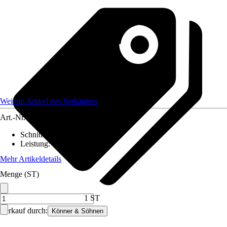
Weitere Artikel des Verkäufers
Art.-Nr.
12195317
Schnittbreite
:
38 cm
Leistung
:
1.400 W
Mehr Artikeldetails
Menge (ST)
1 ST
Verkauf durch:
Könner & Söhnen