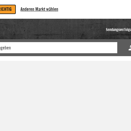
RICHTIG
Anderen Markt wählen
Sendungsverfolg