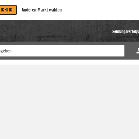
RICHTIG
Anderen Markt wählen
Sendungsverfolg