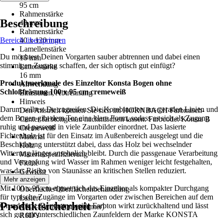
95 cm
Rahmenstärke
Beschreibung
40 mm
Rahmenstärke
Bereich überspringen
40 x 120 mm
Lamellenstärke
Du möchtest Deinen Vorgarten sauber abtrennen und dabei einen
16 mm
stimmigen Zugang schaffen, der sich optisch gut einfügt?
Lattenstärke
16 mm
Produktmerkmale des Einzeltor Konsta Bogen ohne
Anwendung
Schloßfräsung 100 x 95 cm cremeweiß
Einzäunen, Abtrennung
Hinweis
Darum solltest Du zugreifen: Die Kombination aus geraden Linien und
Den Anstrich können Sie sich im HORNBACH Farbmisch-
dem Bogen gibt dem Tor eine klare Form, sodass es sich als Zugang
Center farbtongenau nachmischen lassen. Farbcode: Konsta B
ruhig und passend in viele Zaunbilder einordnet. Das lasierte
Cremeweiß
Fichtenholz ist für den Einsatz im Außenbereich ausgelegt und die
Material
Beschichtung unterstützt dabei, dass das Holz bei wechselnder
Holz
Witterung länger ansehnlich bleibt. Durch die passgenaue Verarbeitung
Materialspezifizierung
und Verzapfung wird Wasser im Rahmen weniger leicht festgehalten,
Fichte
was das Risiko von Staunässe an kritischen Stellen reduziert.
Gewicht
Mehr anzeigen
15,42 kg
Mit 100 x 95 cm eignet sich das Einzeltor als kompakter Durchgang
Oberfläche/Oberflächenbehandlung
für typische Zugänge im Vorgarten oder zwischen Bereichen auf dem
Lasiert
Produktsicherheit
Grundstück. Der cremeweiße Farbton wirkt zurückhaltend und lässt
AKN (Artikelkurznummer)
sich gut mit unterschiedlichen Zaunfeldern der Marke KONSTA
R6DY