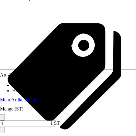
Art.-Nr.
4612089
Breite
:
100 cm
Höhe
:
95 cm
Mehr Artikeldetails
Menge (ST)
1 ST