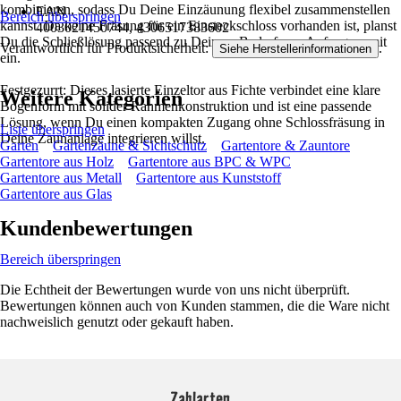
kombinieren, sodass Du Deine Einzäunung flexibel zusammenstellen
EAN
Bereich überspringen
kannst. Da keine Fräsung für ein Einsteckschloss vorhanden ist, planst
4003021450744, 4306517383602
Du die Schließlösung passend zu Deinem Bedarf von Anfang an mit
Verantwortlich für Produktsicherheit:
.
Siehe Herstellerinformationen
ein.
Festgezurrt: Dieses lasierte Einzeltor aus Fichte verbindet eine klare
Weitere Kategorien
Bogenform mit solider Rahmenkonstruktion und ist eine passende
Lösung, wenn Du einen kompakten Zugang ohne Schlossfräsung in
Liste überspringen
Deine Zaunanlage integrieren willst.
Garten
Gartenzäune & Sichtschutz
Gartentore & Zauntore
Gartentore aus Holz
Gartentore aus BPC & WPC
Gartentore aus Metall
Gartentore aus Kunststoff
Gartentore aus Glas
Kundenbewertungen
Bereich überspringen
Die Echtheit der Bewertungen wurde von uns nicht überprüft.
Bewertungen können auch von Kunden stammen, die die Ware nicht
nachweislich genutzt oder gekauft haben.
Zahlarten