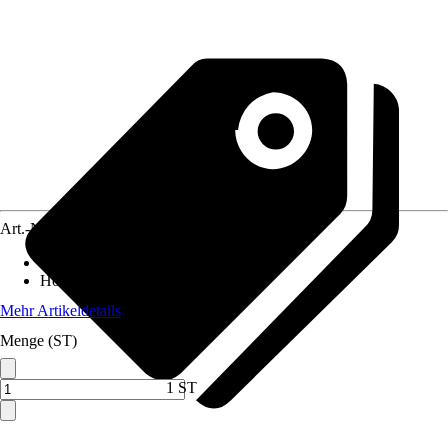
Art.-Nr.
4641891
Breite
:
100 cm
Höhe
:
180 cm
Mehr Artikeldetails
Menge (ST)
1 ST