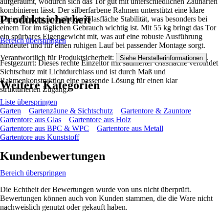
aufgeräumt, wodurch sich das Tor gut mit unterschiedlichen Zaunarten
kombinieren lässt. Der silberfarbene Rahmen unterstützt eine klare
Produktsicherheit
Linienführung und gibt der Glasfläche Stabilität, was besonders bei
einem Tor im täglichen Gebrauch wichtig ist. Mit 55 kg bringt das Tor
ein spürbares Eigengewicht mit, was auf eine robuste Ausführung
Bereich überspringen
hindeutet und für einen ruhigen Lauf bei passender Montage sorgt.
Verantwortlich für Produktsicherheit:
.
Siehe Herstellerinformationen
Festgezurrt: Dieses rechte Einzeltor mit satinierter Glasfläche verbindet
Sichtschutz mit Lichtdurchlass und ist durch Maß und
Rahmenkonstruktion eine passende Lösung für einen klar
Weitere Kategorien
strukturierten Zugang.
Liste überspringen
Garten
Gartenzäune & Sichtschutz
Gartentore & Zauntore
Gartentore aus Glas
Gartentore aus Holz
Gartentore aus BPC & WPC
Gartentore aus Metall
Gartentore aus Kunststoff
Kundenbewertungen
Bereich überspringen
Die Echtheit der Bewertungen wurde von uns nicht überprüft.
Bewertungen können auch von Kunden stammen, die die Ware nicht
nachweislich genutzt oder gekauft haben.