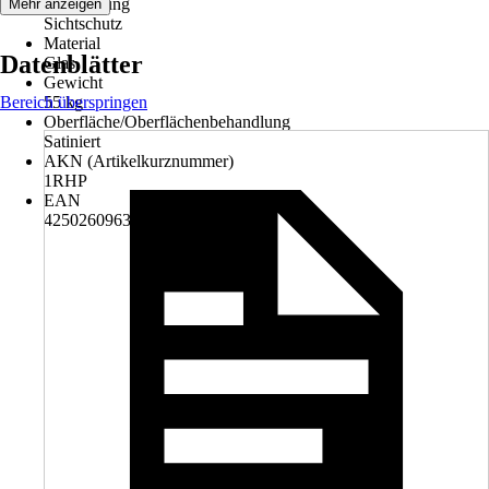
Anwendung
Mehr anzeigen
Sichtschutz
Material
Datenblätter
Glas
Gewicht
Bereich überspringen
55 kg
Oberfläche/Oberflächenbehandlung
Satiniert
AKN (Artikelkurznummer)
1RHP
EAN
4250260963805