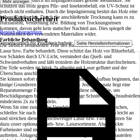
grünliche Farbe durch im Imprägniermittel gelöste Metallsalze. Sie
Mehr anzeigen
schützen das Holz gegen Pilz- und Insektenbefall, ein UV-Schutz ist
jedoch nicht enthalten. Durch die Imprägnierung besitzt das Holz eine
höhere Restfeuchte. Durch die anschließende Trocknung kann es zu
Produktsicherheit
Harzaustritt, Verdrehung bzw. Bildung von Trocknungsrissen
kommen, davon geht kein statischer Nachteil aus. Dies spiegelt die
Bereich überspringen
Natürlichkeit der verwendeten Materialien wider.
Farbliche Behandlung
Verantwortlich für Produktsicherheit:
.
Siehe Herstellerinformationen
Die farblich behandelten Teile des Bausatzes sind mit hochwertiger
Lasur bzw. Farbe behandelt. Diese schützt das Holz vor Bläuebefall,
vor Schäden durch UV-Licht, vermindert das Quell- und
Schwundverhalten und läßt trotzdem die Holzstruktur durchscheinen.
Die Teile werden im Werk 2x allseitig mit Lasur geflutet und der
Überschuss anschließend abgebürstet.
Sie können sofort nach der Anlieferung mit dem Aufbau beginnen, das
lästige Grundieren und Streichen entfällt. Jedem Bausatz liegt eine
Reparaturmenge Farbe, bzw. Lasur bei, diese nutzen Sie, um
Beschädigungen bzw. montagenotwendige Schnitt- und Schraubstellen
mindestens 2x zu behandeln.
Wenn Sie eine zusätzliche Veredelung der Oberfläche wünschen,
schleifen Sie nach der Montage die sichtbaren Oberflächen leicht an
und streichen diese mit hochwertiger Lasur bzw. Farbe. Nutzen Sie
dazu unser optionales Farb- bzw. Lasursortiment. Abgedruckte
Farbmuster sind nicht verbindlich, farbliche Abweichungen können
auftreten. Ablagespuren bei farblich allseitig behandelten Bauteilen