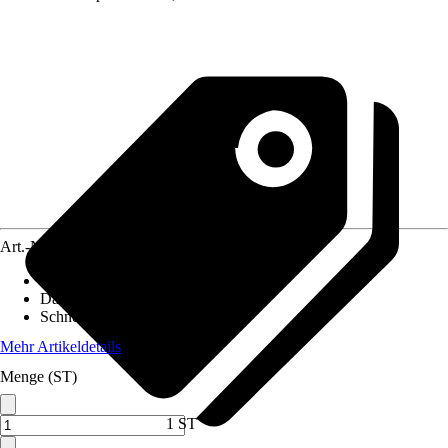
Art.-Nr.
10337890
Pfostenstärke
:
11,5 x 11,5 cm
Dachform
:
Satteldach
Schneelast
:
2 kN/m²
Mehr Artikeldetails
Menge (ST)
1 ST