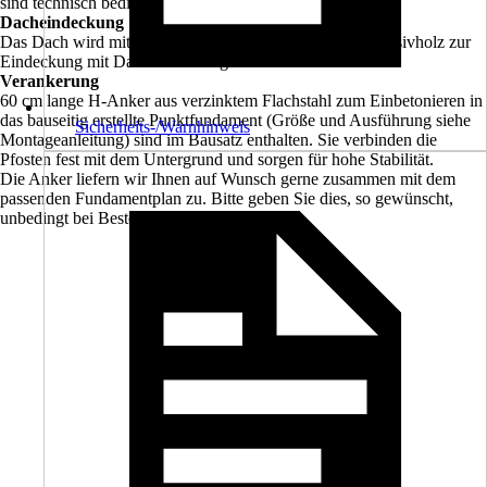
sind technisch bedingt.
Dacheindeckung
Das Dach wird mit 20 mm starker Dachschalung aus Massivholz zur
Eindeckung mit Dachschindeln geliefert.
Verankerung
60 cm lange H-Anker aus verzinktem Flachstahl zum Einbetonieren in
das bauseitig erstellte Punktfundament (Größe und Ausführung siehe
Sicherheits-/Warnhinweis
Montageanleitung) sind im Bausatz enthalten. Sie verbinden die
Pfosten fest mit dem Untergrund und sorgen für hohe Stabilität.
Die Anker liefern wir Ihnen auf Wunsch gerne zusammen mit dem
passenden Fundamentplan zu. Bitte geben Sie dies, so gewünscht,
unbedingt bei Bestellung mit an.