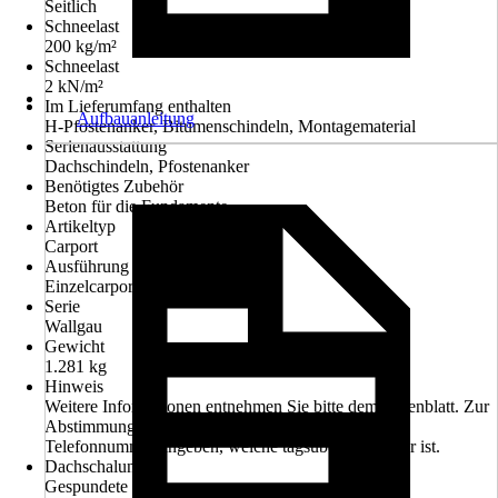
Seitlich
Schneelast
200 kg/m²
Schneelast
2 kN/m²
Im Lieferumfang enthalten
Aufbauanleitung
H-Pfostenanker, Bitumenschindeln, Montagematerial
Serienausstattung
Dachschindeln, Pfostenanker
Benötigtes Zubehör
Beton für die Fundamente
Artikeltyp
Carport
Ausführung
Einzelcarport
Serie
Wallgau
Gewicht
1.281 kg
Hinweis
Weitere Informationen entnehmen Sie bitte dem Datenblatt. Zur
Abstimmung des Liefertermines bitte Handy- oder
Telefonnummer angeben, welche tagsüber erreichbar ist.
Dachschalung
Gespundete Bretter