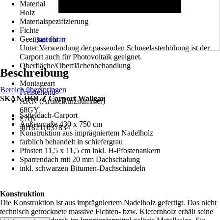
Material
Holz
Materialspezifizierung
Fichte
Geeignet für
Datenblatt
Unter Verwendung der passenden Schneelasterhöhung ist der
Carport auch für Photovoltaik geeignet.
Oberfläche/Oberflächenbehandlung
Beschreibung
-
Montageart
Bereich überspringen
Freistehend
SKAN HOLZ Carport Wallgau
AKN (Artikelkurznummer)
68GY
Satteldach-Carport
EAN
Außenmaße 430 x 750 cm
4018211037834
Konstruktion aus imprägniertem Nadelholz
farblich behandelt in schiefergrau
Pfosten 11,5 x 11,5 cm inkl. H-Pfostenankern
Sparrendach mit 20 mm Dachschalung
inkl. schwarzen Bitumen-Dachschindeln
Konstruktion
Die Konstruktion ist aus imprägniertem Nadelholz gefertigt. Das nicht
technisch getrocknete massive Fichten- bzw. Kiefernholz erhält seine