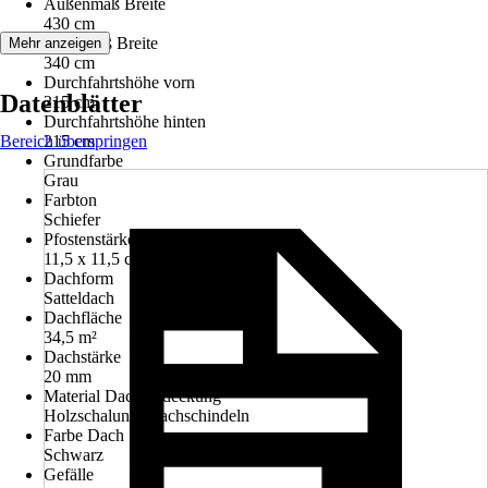
Außenmaß Breite
430 cm
Innenmaß Breite
Mehr anzeigen
340 cm
Durchfahrtshöhe vorn
Datenblätter
215 cm
Durchfahrtshöhe hinten
Bereich überspringen
215 cm
Grundfarbe
Grau
Farbton
Schiefer
Pfostenstärke
11,5 x 11,5 cm
Dachform
Satteldach
Dachfläche
34,5 m²
Dachstärke
20 mm
Material Dacheindeckung
Holzschalung, Dachschindeln
Farbe Dach
Schwarz
Gefälle