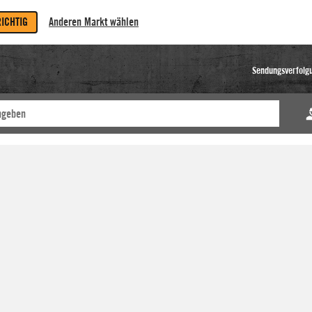
RICHTIG
Anderen Markt wählen
Sendungsverfolg