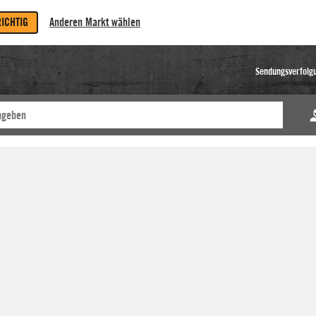
RICHTIG
Anderen Markt wählen
Sendungsverfolg