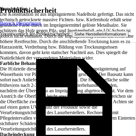
Konstruktion
Produktsicherheit
Die Konstruktion ist aus imprägniertem Nadelholz gefertigt. Das nicht
technisch getrocknete massive Fichten- bzw. Kiefernholz erhält seine
Bereich überspringen
grünliche Farbe durch im Imprägniermittel gelöste Metallsalze. Sie
schützen das Holz gegen Pilz- und Insektenbefall, ein UV-Schutz ist
Verantwortlich für Produktsicherheit:
.
Siehe Herstellerinformationen
jedoch nicht enthalten. Durch die Imprägnierung besitzt das Holz eine
höhere Restfeuchte. Durch die anschließende Trocknung kann es zu
Harzaustritt, Verdrehung bzw. Bildung von Trocknungsrissen
kommen, davon geht kein statischer Nachteil aus. Dies spiegelt die
Natürlichkeit der verwendeten Materialien wider.
Farbliche Behandlung
Die Holzteile dieses Bausatzes sind durch eine Imprägnierung auf
Wasserbasis vor Pilz- und Insektenbefall geschützt. Der Bausatz kann
sofort nach Anlieferung montiert werden. Die Holzoberfläche sollte
frühestens nach 2-3 Sonnenmonaten weiterbehandelt werden,
nachdem der Überschuss an Imprägnierung abgetrocknet ist. Vor dem
Anstrich die Oberfläche leicht anschleifen und reinigen. Streichen sie
die Oberfläche zweimal mit hochwertiger Holzschutzlasur. Achten sie
auf einen guten UV-Schutz der Produkte sowie die
Verarbeitungsrichtlinien des Lasurherstellers. Rechnen Sie mit
Pflegeintervallen von ca. 4-5 Jahren, spätestens aber vor dem Eintreten
sichtbarer Schäden. Beachten Sie dazu auch die
Verarbeitungsrichtlinien des Lasurherstellers.
Dacheindeckung