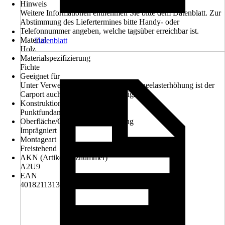
Hinweis
Weitere Informationen entnehmen Sie bitte dem Datenblatt. Zur
Abstimmung des Liefertermines bitte Handy- oder
Telefonnummer angeben, welche tagsüber erreichbar ist.
Material
Datenblatt
Holz
Materialspezifizierung
Fichte
Geeignet für
Unter Verwendung der passenden Schneelasterhöhung ist der
Carport auch für Photovoltaik geeignet.
Konstruktion
Punktfundament
Oberfläche/Oberflächenbehandlung
Imprägniert
Montageart
Freistehend
AKN (Artikelkurznummer)
A2U9
EAN
4018211313051