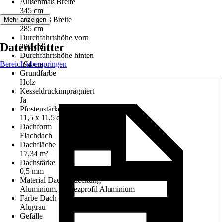
Außenmaß Breite
345 cm
Innenmaß Breite
Mehr anzeigen
285 cm
Durchfahrtshöhe vorn
Datenblätter
206 cm
Durchfahrtshöhe hinten
Bereich überspringen
194 cm
Grundfarbe
Holz
Kesseldruckimprägniert
Ja
Pfostenstärke
11,5 x 11,5 cm
Dachform
Flachdach
Dachfläche
17,34 m²
Dachstärke
0,5 mm
Material Dacheindeckung
Aluminium, Trapezprofil Aluminium
Farbe Dach
Alugrau
Gefälle