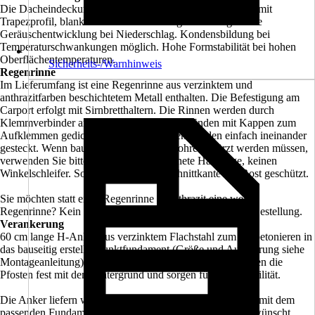
Die Dacheindeckung besteht aus Aluminium-Dachplatten mit
Trapezprofil, blank. Bruchsicher und hagelbeständig. Hohe
Geräuschentwicklung bei Niederschlag. Kondensbildung bei
Temperaturschwankungen möglich. Hohe Formstabilität bei hohen
Oberflächentemperaturen.
Sicherheits-/Warnhinweis
Regenrinne
Im Lieferumfang ist eine Regenrinne aus verzinktem und
anthrazitfarben beschichtetem Metall enthalten. Die Befestigung am
Carport erfolgt mit Sirnbretthaltern. Die Rinnen werden durch
Klemmverbinder aneinander gestoßen, die Enden mit Kappen zum
Aufklemmen gedichtet. Rohre und Bögen werden einfach ineinander
gesteckt. Wenn bauseitig Rinnen oder Rohre gekürzt werden müssen,
verwenden Sie bitte eine für Stahl geeignete Handsäge, keinen
Winkelschleifer. Somit wird auch die Schnittkante vor Rost geschützt.
Sie möchten statt einer Regenrinne in anthrazit eine weiße
Regenrinne? Kein Problem. Vermerken Sie dieses in der Bestellung.
Verankerung
60 cm lange H-Anker aus verzinktem Flachstahl zum Einbetonieren in
das bauseitig erstellte Punktfundament (Größe und Ausführung siehe
Montageanleitung) sind im Bausatz enthalten. Sie verbinden die
Pfosten fest mit dem Untergrund und sorgen für hohe Stabilität.
Die Anker liefern wir Ihnen auf Wunsch gerne zusammen mit dem
passenden Fundamentplan zu. Bitte geben Sie dies, so gewünscht,