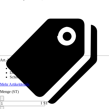
Art.-Nr.
8063786
Pfostenstärke
:
11,5 x 11,5 cm
Dachform
:
Flachdach
Schneelast
:
1,25 kN/m²
Mehr Artikeldetails
Menge (ST)
1 ST