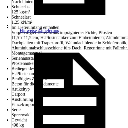
Nach hinten
Schneelast
125 kg/m²
Schneelast
1,25 kN/m²
Im Lieferumfang enthalten
Hinweise Anlieferung
Vorgefertigter Bausatz aus imprägnierter Fichte, Pfosten
11,5 x 11,5 cm, H-Pfostenanker zum Einbetonieren, Aluminium-
Dachplatten mit Trapezprofil, Walmdachblende in Schieferoptik,
Aluminiumabschlussschiene fürs Dach, Regenrinne mit Fallrohr,
Montagematerial
Serienausstattung
Pfostenanker
Beiliegendes Zubehör
H-Pfostenanker, Regenrinne
Benötigtes Zubehör
Beton für die Fundamente
Artikeltyp
Carport
Ausführung
Einzelcarport
Serie
Spreewald
Gewicht
498 kg