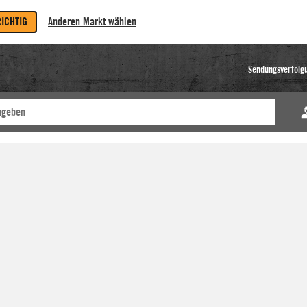
RICHTIG
Anderen Markt wählen
Sendungsverfolg