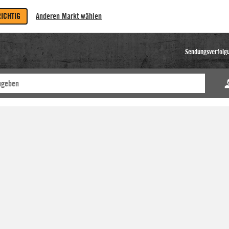
RICHTIG
Anderen Markt wählen
Sendungsverfolg