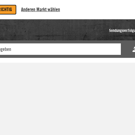
RICHTIG
Anderen Markt wählen
Sendungsverfolg