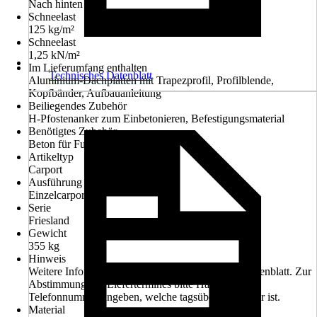
Nach hinten
Schneelast
125 kg/m²
Schneelast
1,25 kN/m²
Im Lieferumfang enthalten
Technisches Datenblatt
Aluminium-Dachplatten mit Trapezprofil, Profilblende,
Kopfbänder, Aufbauanleitung
Beiliegendes Zubehör
H-Pfostenanker zum Einbetonieren, Befestigungsmaterial
Benötigtes Zubehör
Beton für Fundament
Artikeltyp
Carport
Ausführung
Einzelcarport
Serie
Friesland
Gewicht
355 kg
Hinweis
Weitere Informationen entnehmen Sie bitte dem Datenblatt. Zur
Abstimmung des Liefertermines bitte Handy- oder
Telefonnummer angeben, welche tagsüber erreichbar ist.
Material