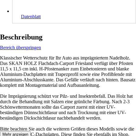
Datenblatt
Beschreibung
Bereich überspringen
Klassischer Wetterschutz für Ihr Auto aus imprägniertem Nadelholz.
Das SKAN HOLZ Flachdach-Carport Friesland verfügt über Pfosten
11,5 x 11,5 cm inkl. H-Pfostenanker zum Einbetonieren und blanke
Aluminium-Dachplatten mit Trapezprofil sowie eine Profilblende mit
Aluminium-Abschlusskante. Das Gefälle verläuft nach hinten. Bausatz
komplett mit Montagematerial und Aufbauanleitung.
Die Imprägnierung schützt vor Pilz- und Insektenbefall. Das Holz hat
durch die Behandlung mit Salzen eine grünliche Färbung. Nach 2-3
Schönwettermonaten sollte das Carport zuerst mit einer UV-
beständigen Dünnschichtlasur und nach Trocknung mit einer UV-
beständigen Dickschichtlasur nachbehandelt werden.
Bitte beachten Sie auch die weiteren Größen dieses Modells sowie die
Variante mit PVC-Dachplatten. Diese finden Sie ebenfalls im Shop.
Mehr anzeigen