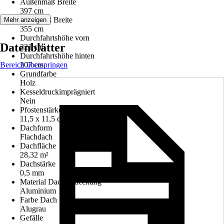
Außenmaß Breite
397 cm
Innenmaß Breite
Mehr anzeigen
355 cm
Durchfahrtshöhe vorn
Datenblätter
221 cm
Durchfahrtshöhe hinten
Bereich überspringen
207 cm
Grundfarbe
Holz
Kesseldruckimprägniert
Nein
Pfostenstärke
11,5 x 11,5 cm
Dachform
Flachdach
Dachfläche
28,32 m²
Dachstärke
0,5 mm
Material Dacheindeckung
Aluminium
Farbe Dach
Alugrau
Gefälle