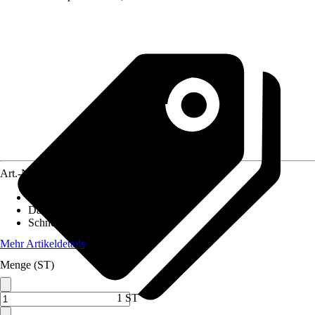
Art.-Nr.
5604626
Pfostenstärke
:
11,5 x 11,5 cm
Dachform
:
Flachdach
Schneelast
:
1,25 kN/m²
Mehr Artikeldetails
Menge (ST)
1 ST