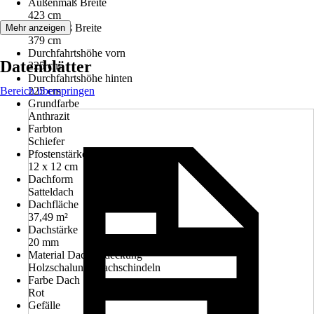
Außenmaß Breite
423 cm
Innenmaß Breite
Mehr anzeigen
379 cm
Durchfahrtshöhe vorn
Datenblätter
225 cm
Durchfahrtshöhe hinten
Bereich überspringen
225 cm
Grundfarbe
Anthrazit
Farbton
Schiefer
Pfostenstärke
12 x 12 cm
Dachform
Satteldach
Dachfläche
37,49 m²
Dachstärke
20 mm
Material Dacheindeckung
Holzschalung, Dachschindeln
Farbe Dach
Rot
Gefälle