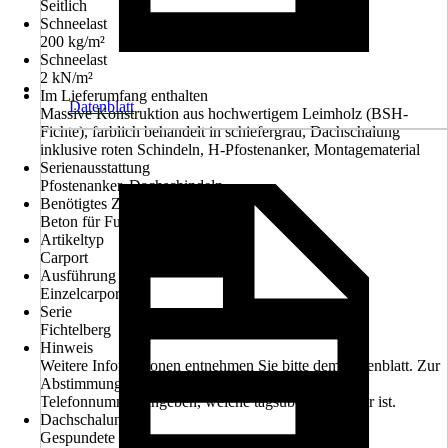
Seitlich
Schneelast
200 kg/m²
Schneelast
2 kN/m²
Im Lieferumfang enthalten
Datenblatt
Massive Konstruktion aus hochwertigem Leimholz (BSH-
Fichte), farblich behandelt in schiefergrau, Dachschalung
inklusive roten Schindeln, H-Pfostenanker, Montagematerial
Serienausstattung
Pfostenanker, Dachschindeln
Benötigtes Zubehör
Beton für Fundamente
Artikeltyp
Carport
Ausführung
Einzelcarport
Serie
Fichtelberg
Hinweis
Weitere Informationen entnehmen Sie bitte dem Datenblatt. Zur
Abstimmung des Liefertermines bitte Handy- oder
Telefonnummer angeben, welche tagsüber erreichbar ist.
Dachschalung
Gespundete Bretter