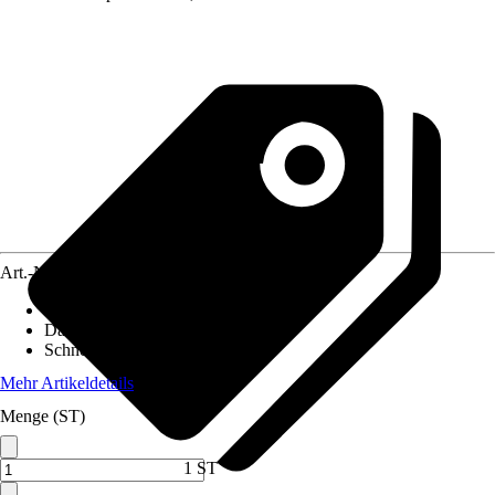
Art.-Nr.
10509461
Pfostenstärke
:
12 x 12 cm
Dachform
:
Satteldach
Schneelast
:
2 kN/m²
Mehr Artikeldetails
Menge (ST)
1 ST