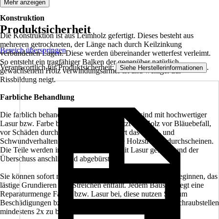
Mehr anzeigen
Konstruktion
Produktsicherheit
Die Konstruktion ist aus Leimholz gefertigt. Dieses besteht aus
mehreren getrockneten, der Länge nach durch Keilzinkung
Bereich überspringen
verbundenen Lagen. Diese werden übereinander wetterfest verleimt.
So entsteht ein tragfähiger Balken der gegenüber natürlich
Verantwortlich für Produktsicherheit:
.
Siehe Herstellerinformationen
gewachsenem Holz verwindungsärmer ist und weniger zur
Rissbildung neigt.
Farbliche Behandlung
Die farblich behandelten Teile des Bausatzes sind mit hochwertiger
Lasur bzw. Farbe behandelt. Diese schützt das Holz vor Bläuebefall,
vor Schäden durch UV-Licht, vermindert das Quell- und
Schwundverhalten und läßt trotzdem die Holzstruktur durchscheinen.
Die Teile werden im Werk 2x allseitig mit Lasur geflutet und der
Überschuss anschließend abgebürstet.
Sie können sofort nach der Anlieferung mit dem Aufbau beginnen, das
lästige Grundieren und Streichen entfällt. Jedem Bausatz liegt eine
Reparaturmenge Farbe, bzw. Lasur bei, diese nutzen Sie, um
Beschädigungen bzw. montagenotwendige Schnitt- und Schraubstellen
mindestens 2x zu behandeln.