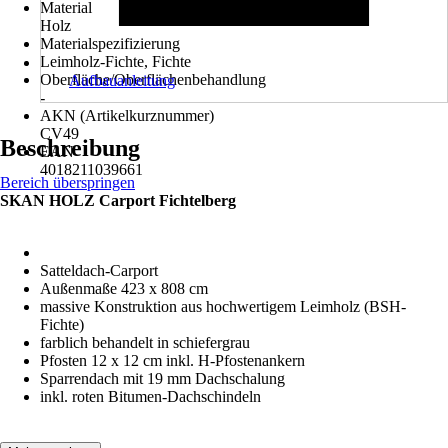
Material
Holz
Materialspezifizierung
Leimholz-Fichte, Fichte
Oberfläche/Oberflächenbehandlung
Aufbauanleitung
-
AKN (Artikelkurznummer)
CV49
Beschreibung
EAN
4018211039661
Bereich überspringen
SKAN HOLZ Carport Fichtelberg
Satteldach-Carport
Außenmaße 423 x 808 cm
massive Konstruktion aus hochwertigem Leimholz (BSH-
Fichte)
farblich behandelt in schiefergrau
Pfosten 12 x 12 cm inkl. H-Pfostenankern
Sparrendach mit 19 mm Dachschalung
inkl. roten Bitumen-Dachschindeln