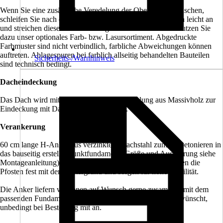
Wenn Sie eine zusätzliche Veredelung der Oberfläche wünschen,
schleifen Sie nach der Montage die sichtbaren Oberflächen leicht an
und streichen diese mit hochwertiger Lasur bzw. Farbe. Nutzen Sie
dazu unser optionales Farb- bzw. Lasursortiment. Abgedruckte
Farbmuster sind nicht verbindlich, farbliche Abweichungen können
auftreten. Ablagespuren bei farblich allseitig behandelten Bauteilen
Sicherheits-/Warnhinweis
sind technisch bedingt.
Dacheindeckung
Das Dach wird mit 19 mm starker Dachschalung aus Massivholz zur
Eindeckung mit Dachschindeln geliefert.
Verankerung
60 cm lange H-Anker aus verzinktem Flachstahl zum Einbetonieren in
das bauseitig erstellte Punktfundament (Größe und Ausführung siehe
Montageanleitung) sind im Bausatz enthalten. Sie verbinden die
Pfosten fest mit dem Untergrund und sorgen für hohe Stabilität.
Die Anker liefern wir Ihnen auf Wunsch gerne zusammen mit dem
passenden Fundamentplan zu. Bitte geben Sie dies, so gewünscht,
unbedingt bei Bestellung mit an.