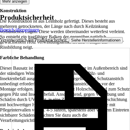
Mehr anzeigen
Konstruktion
Produktsicherheit
Die Konstruktion ist aus Leimholz gefertigt. Dieses besteht aus
mehreren getrockneten, der Länge nach durch Keilzinkung
Bereich überspringen
verbundenen Lagen. Diese werden übereinander wetterfest verleimt.
So entsteht ein tragfähiger Balken der gegenüber natürlich
Verantwortlich für Produktsicherheit:
.
Siehe Herstellerinformationen
gewachsenem Holz verwindungsärmer ist und weniger zur
Rissbildung neigt.
Farbliche Behandlung
Dieser Bausatz ist farblich unbehandelt. Hölzer im Außenbereich sind
der ständigen Witterung, sowie dem Risiko von Pilz- und
Insektenbefall ausgesetzt. Daher ist ein regelmäßiger Schutzanstrich
unbedingt erforderlich. Der allseitige Erstanstrich sollte vor der
Montage erfolgen. Verwenden Sie zuerst Holzschutzgrund zum Schutz
gegen Pilz und Insektenbefall. Anschließend, gegen Verfärbung und
Schäden durch UV-Licht, je eine Zwischen- und Schlußbeschichtung
mit hochwertiger Holzschutzlasur oder -farbe. Rechnen Sie mit
Pflegeintervallen von ca. 4-5 Jahren, spätestens aber vor dem Eintreten
sichtbarer Schäden. Beachten Sie dazu auch die
Verarbeitungsrichtlinien des Lasurherstellers.