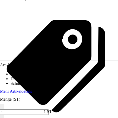
Art.-Nr.
10509375
Pfostenstärke
:
12 x 12 cm
Dachform
:
Satteldach
Schneelast
:
2 kN/m²
Mehr Artikeldetails
Menge (ST)
1 ST