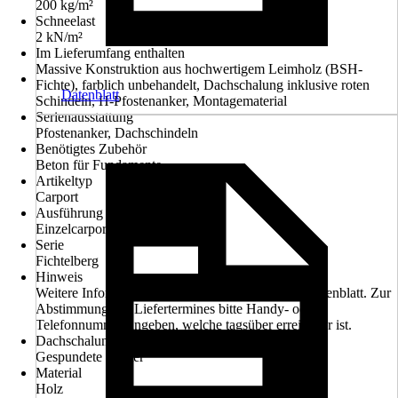
200 kg/m²
Schneelast
2 kN/m²
Im Lieferumfang enthalten
Massive Konstruktion aus hochwertigem Leimholz (BSH-
Fichte), farblich unbehandelt, Dachschalung inklusive roten
Datenblatt
Schindeln, H-Pfostenanker, Montagematerial
Serienausstattung
Pfostenanker, Dachschindeln
Benötigtes Zubehör
Beton für Fundamente
Artikeltyp
Carport
Ausführung
Einzelcarport
Serie
Fichtelberg
Hinweis
Weitere Informationen entnehmen Sie bitte dem Datenblatt. Zur
Abstimmung des Liefertermines bitte Handy- oder
Telefonnummer angeben, welche tagsüber erreichbar ist.
Dachschalung
Gespundete Bretter
Material
Holz