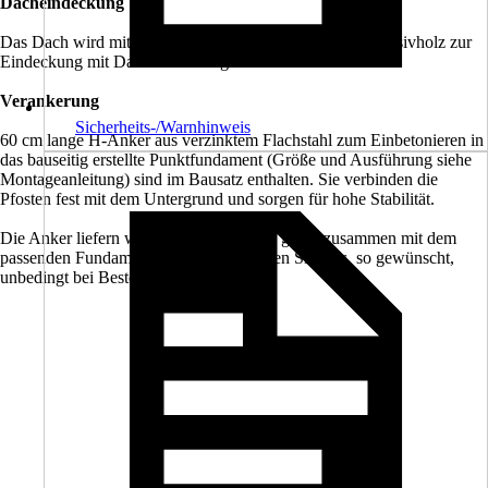
Dacheindeckung
Das Dach wird mit 19 mm starker Dachschalung aus Massivholz zur
Eindeckung mit Dachschindeln geliefert.
Verankerung
Sicherheits-/Warnhinweis
60 cm lange H-Anker aus verzinktem Flachstahl zum Einbetonieren in
das bauseitig erstellte Punktfundament (Größe und Ausführung siehe
Montageanleitung) sind im Bausatz enthalten. Sie verbinden die
Pfosten fest mit dem Untergrund und sorgen für hohe Stabilität.
Die Anker liefern wir Ihnen auf Wunsch gerne zusammen mit dem
passenden Fundamentplan zu. Bitte geben Sie dies, so gewünscht,
unbedingt bei Bestellung mit an.