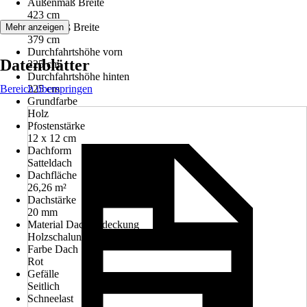
Außenmaß Breite
423 cm
Innenmaß Breite
Mehr anzeigen
379 cm
Durchfahrtshöhe vorn
Datenblätter
225 cm
Durchfahrtshöhe hinten
Bereich überspringen
225 cm
Grundfarbe
Holz
Pfostenstärke
12 x 12 cm
Dachform
Satteldach
Dachfläche
26,26 m²
Dachstärke
20 mm
Material Dacheindeckung
Holzschalung, Dachschindeln
Farbe Dach
Rot
Gefälle
Seitlich
Schneelast