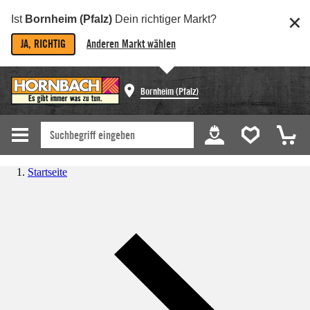
Ist
Bornheim (Pfalz)
Dein richtiger Markt?
JA, RICHTIG
Anderen Markt wählen
Bornheim (Pfalz)
Startseite