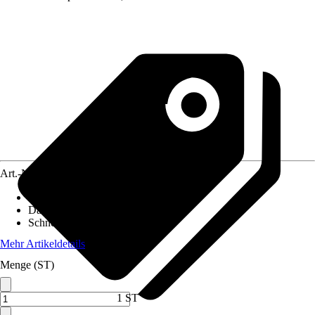
Art.-Nr.
10509460
Pfostenstärke
:
12 x 12 cm
Dachform
:
Satteldach
Schneelast
:
2 kN/m²
Mehr Artikeldetails
Menge (ST)
1 ST