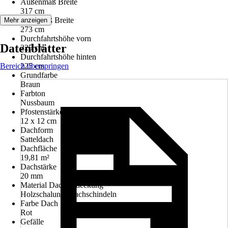
Außenmaß Breite
317 cm
Innenmaß Breite
Mehr anzeigen
273 cm
Durchfahrtshöhe vorn
Datenblätter
225 cm
Durchfahrtshöhe hinten
Bereich überspringen
225 cm
Grundfarbe
Braun
Farbton
Nussbaum
Pfostenstärke
12 x 12 cm
Dachform
Satteldach
Dachfläche
19,81 m²
Dachstärke
20 mm
Material Dacheindeckung
Holzschalung, Dachschindeln
Farbe Dach
Rot
Gefälle