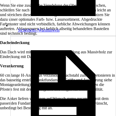
Wenn Sie eine zusätzliche Veredelung der Oberfläche wünschen,
schleifen Sie nach der Montage die sichtbaren Oberflächen leicht an
und streichen diese mit hochwertiger Lasur bzw. Farbe. Nutzen Sie
dazu unser optionales Farb- bzw. Lasursortiment. Abgedruckte
Farbmuster sind nicht verbindlich, farbliche Abweichungen können
auftreten. Ablagespuren bei farblich allseitig behandelten Bauteilen
Sicherheits-/Warnhinweis
sind technisch bedingt.
Dacheindeckung
Das Dach wird mit 19 mm starker Dachschalung aus Massivholz zur
Eindeckung mit Dachschindeln geliefert.
Verankerung
60 cm lange H-Anker aus verzinktem Flachstahl zum Einbetonieren in
das bauseitig erstellte Punktfundament (Größe und Ausführung siehe
Montageanleitung) sind im Bausatz enthalten. Sie verbinden die
Pfosten fest mit dem Untergrund und sorgen für hohe Stabilität.
Die Anker liefern wir Ihnen auf Wunsch gerne zusammen mit dem
passenden Fundamentplan zu. Bitte geben Sie dies, so gewünscht,
unbedingt bei Bestellung mit an.