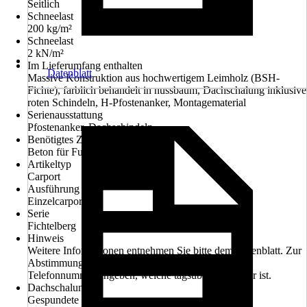
Seitlich
Schneelast
200 kg/m²
Schneelast
2 kN/m²
Im Lieferumfang enthalten
Datenblatt
Massive Konstruktion aus hochwertigem Leimholz (BSH-
Fichte), farblich behandelt in nussbaum, Dachschalung inklusive
roten Schindeln, H-Pfostenanker, Montagematerial
Serienausstattung
Pfostenanker, Dachschindeln
Benötigtes Zubehör
Beton für Fundamente
Artikeltyp
Carport
Ausführung
Einzelcarport
Serie
Fichtelberg
Hinweis
Weitere Informationen entnehmen Sie bitte dem Datenblatt. Zur
Abstimmung des Liefertermines bitte Handy- oder
Telefonnummer angeben, welche tagsüber erreichbar ist.
Dachschalung
Gespundete Bretter