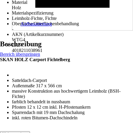
Material
Holz
Materialspezifizierung
Leimholz-Fichte, Fichte
Oberfläche/Oberflächenbehandlung
Aufbauanleitung
-
AKN (Artikelkurznummer)
WTG4
Beschreibung
EAN
4018211038961
Bereich überspringen
SKAN HOLZ Carport Fichtelberg
Satteldach-Carport
Außenmaße 317 x 566 cm
massive Konstruktion aus hochwertigem Leimholz (BSH-
Fichte)
farblich behandelt in nussbaum
Pfosten 12 x 12 cm inkl. H-Pfostenankern
Sparrendach mit 19 mm Dachschalung
inkl. roten Bitumen-Dachschindeln