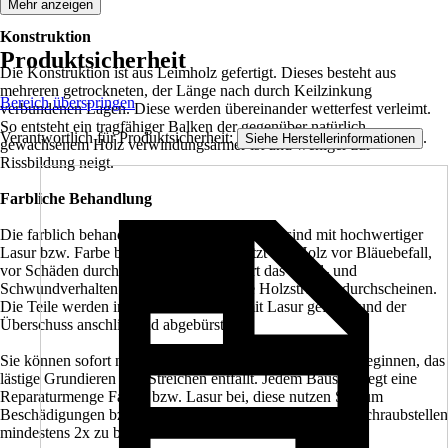
Mehr anzeigen
Konstruktion
Produktsicherheit
Die Konstruktion ist aus Leimholz gefertigt. Dieses besteht aus
mehreren getrockneten, der Länge nach durch Keilzinkung
Bereich überspringen
verbundenen Lagen. Diese werden übereinander wetterfest verleimt.
So entsteht ein tragfähiger Balken der gegenüber natürlich
Verantwortlich für Produktsicherheit:
.
Siehe Herstellerinformationen
gewachsenem Holz verwindungsärmer ist und weniger zur
Rissbildung neigt.
Farbliche Behandlung
Die farblich behandelten Teile des Bausatzes sind mit hochwertiger
Lasur bzw. Farbe behandelt. Diese schützt das Holz vor Bläuebefall,
vor Schäden durch UV-Licht, vermindert das Quell- und
Schwundverhalten und läßt trotzdem die Holzstruktur durchscheinen.
Die Teile werden im Werk 2x allseitig mit Lasur geflutet und der
Überschuss anschließend abgebürstet.
Sie können sofort nach der Anlieferung mit dem Aufbau beginnen, das
lästige Grundieren und Streichen entfällt. Jedem Bausatz liegt eine
Reparaturmenge Farbe, bzw. Lasur bei, diese nutzen Sie, um
Beschädigungen bzw. montagenotwendige Schnitt- und Schraubstellen
mindestens 2x zu behandeln.