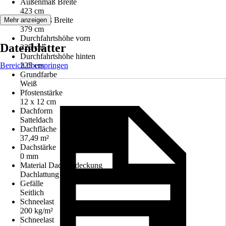
Außenmaß Breite
423 cm
Innenmaß Breite
Mehr anzeigen
379 cm
Durchfahrtshöhe vorn
Datenblätter
225 cm
Durchfahrtshöhe hinten
Bereich überspringen
225 cm
Grundfarbe
Weiß
Pfostenstärke
12 x 12 cm
Dachform
Satteldach
Dachfläche
37,49 m²
Dachstärke
0 mm
Material Dacheindeckung
Dachlattung
Gefälle
Seitlich
Schneelast
200 kg/m²
Schneelast