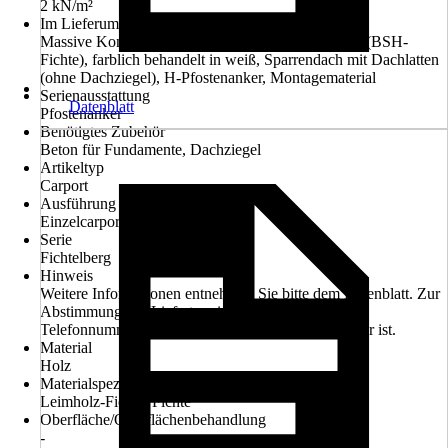
2 kN/m²
Im Lieferumfang enthalten
Massive Konstruktion aus hochwertigem Leimholz (BSH-
Fichte), farblich behandelt in weiß, Sparrendach mit Dachlatten
(ohne Dachziegel), H-Pfostenanker, Montagematerial
Serienausstattung
Datenblatt
Pfostenanker
Benötigtes Zubehör
Beton für Fundamente, Dachziegel
Artikeltyp
Carport
Ausführung
Einzelcarport
Serie
Fichtelberg
Hinweis
Weitere Informationen entnehmen Sie bitte dem Datenblatt. Zur
Abstimmung des Liefertermines bitte Handy- oder
Telefonnummer angeben, welche tagsüber erreichbar ist.
Material
Holz
Materialspezifizierung
Leimholz-Fichte, Fichte
Oberfläche/Oberflächenbehandlung
-