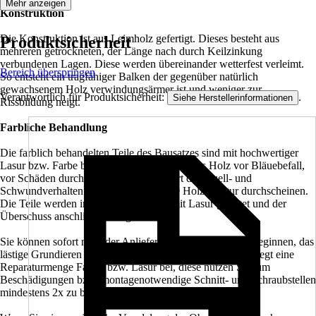
Mehr anzeigen
Konstruktion
Die Konstruktion ist aus Leimholz gefertigt. Dieses besteht aus
Produktsicherheit
mehreren getrockneten, der Länge nach durch Keilzinkung
verbundenen Lagen. Diese werden übereinander wetterfest verleimt.
Bereich überspringen
So entsteht ein tragfähiger Balken der gegenüber natürlich
gewachsenem Holz verwindungsärmer ist und weniger zur
Verantwortlich für Produktsicherheit:
.
Siehe Herstellerinformationen
Rissbildung neigt.
Farbliche Behandlung
Die farblich behandelten Teile des Bausatzes sind mit hochwertiger
Lasur bzw. Farbe behandelt. Diese schützt das Holz vor Bläuebefall,
vor Schäden durch UV-Licht, vermindert das Quell- und
Schwundverhalten und läßt trotzdem die Holzstruktur durchscheinen.
Die Teile werden im Werk 2x allseitig mit Lasur geflutet und der
Überschuss anschließend abgebürstet.
Sie können sofort nach der Anlieferung mit dem Aufbau beginnen, das
lästige Grundieren und Streichen entfällt. Jedem Bausatz liegt eine
Reparaturmenge Farbe, bzw. Lasur bei, diese nutzen Sie, um
Beschädigungen bzw. montagenotwendige Schnitt- und Schraubstellen
mindestens 2x zu behandeln.