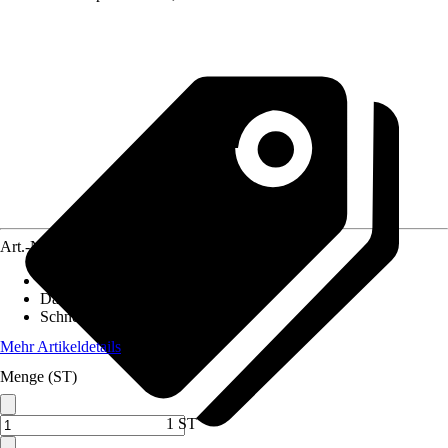
Art.-Nr.
10509384
Pfostenstärke
:
12 x 12 cm
Dachform
:
Satteldach
Schneelast
:
2 kN/m²
Mehr Artikeldetails
Menge (ST)
1 ST