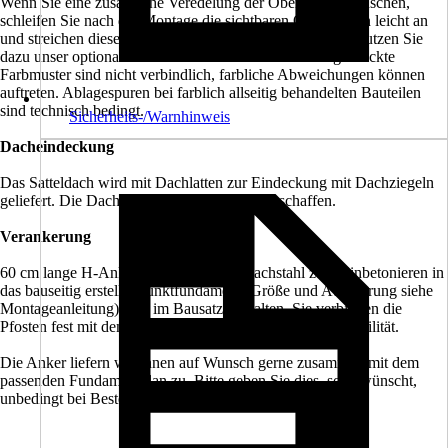
Wenn Sie eine zusätzliche Veredelung der Oberfläche wünschen,
schleifen Sie nach der Montage die sichtbaren Oberflächen leicht an
und streichen diese mit hochwertiger Lasur bzw. Farbe. Nutzen Sie
dazu unser optionales Farb- bzw. Lasursortiment. Abgedruckte
Farbmuster sind nicht verbindlich, farbliche Abweichungen können
auftreten. Ablagespuren bei farblich allseitig behandelten Bauteilen
sind technisch bedingt.
Sicherheits-/Warnhinweis
Dacheindeckung
Das Satteldach wird mit Dachlatten zur Eindeckung mit Dachziegeln
geliefert. Die Dachziegel sind bauseits zu beschaffen.
Verankerung
60 cm lange H-Anker aus verzinktem Flachstahl zum Einbetonieren in
das bauseitig erstellte Punktfundament (Größe und Ausführung siehe
Montageanleitung) sind im Bausatz enthalten. Sie verbinden die
Pfosten fest mit dem Untergrund und sorgen für hohe Stabilität.
Die Anker liefern wir Ihnen auf Wunsch gerne zusammen mit dem
passenden Fundamentplan zu. Bitte geben Sie dies, so gewünscht,
unbedingt bei Bestellung mit an.