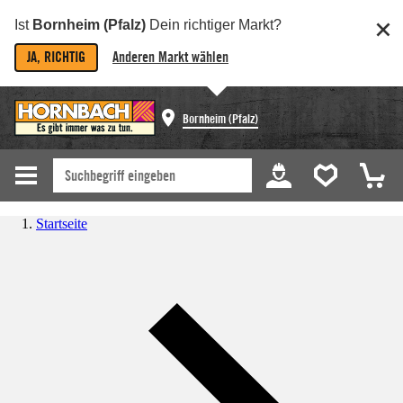
Ist
Bornheim (Pfalz)
Dein richtiger Markt?
JA, RICHTIG
Anderen Markt wählen
Bornheim (Pfalz)
Startseite