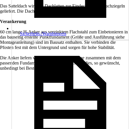
Das Satteldach wird mit Dachlatten zur Eindeckung mit Dachziegeln
geliefert. Die Dachziegel sind bauseits zu beschaffen.
Verankerung
60 cm lange H-Anker aus verzinktem Flachstahl zum Einbetonieren in
Sicherheits-/Warnhinweis
das bauseitig erstellte Punktfundament (Größe und Ausführung siehe
Montageanleitung) sind im Bausatz enthalten. Sie verbinden die
Pfosten fest mit dem Untergrund und sorgen für hohe Stabilität.
Die Anker liefern wir Ihnen auf Wunsch gerne zusammen mit dem
passenden Fundamentplan zu. Bitte geben Sie dies, so gewünscht,
unbedingt bei Bestellung mit an.