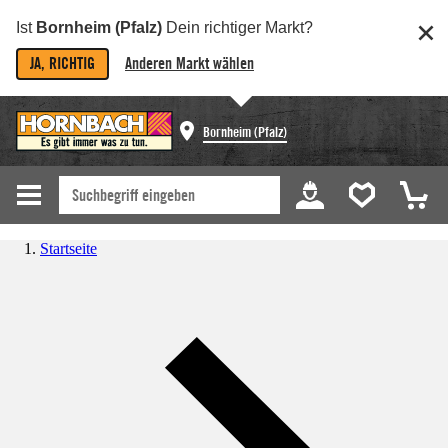
Ist
Bornheim (Pfalz)
Dein richtiger Markt?
JA, RICHTIG
Anderen Markt wählen
Bornheim (Pfalz)
Startseite