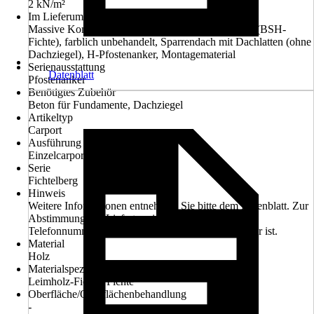
2 kN/m²
Im Lieferumfang enthalten
Massive Konstruktion aus hochwertigem Leimholz (BSH-
Fichte), farblich unbehandelt, Sparrendach mit Dachlatten (ohne
Dachziegel), H-Pfostenanker, Montagematerial
Serienausstattung
Datenblatt
Pfostenanker
Benötigtes Zubehör
Beton für Fundamente, Dachziegel
Artikeltyp
Carport
Ausführung
Einzelcarport
Serie
Fichtelberg
Hinweis
Weitere Informationen entnehmen Sie bitte dem Datenblatt. Zur
Abstimmung des Liefertermines bitte Handy- oder
Telefonnummer angeben, welche tagsüber erreichbar ist.
Material
Holz
Materialspezifizierung
Leimholz-Fichte, Fichte
Oberfläche/Oberflächenbehandlung
-