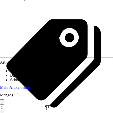
Art.-Nr.
10509440
Pfostenstärke
:
12 x 12 cm
Dachform
:
Satteldach
Schneelast
:
2 kN/m²
Mehr Artikeldetails
Menge (ST)
1 ST