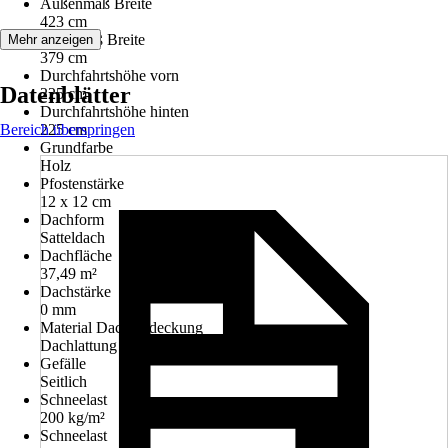
Außenmaß Breite
423 cm
Innenmaß Breite
Mehr anzeigen
379 cm
Durchfahrtshöhe vorn
Datenblätter
225 cm
Durchfahrtshöhe hinten
Bereich überspringen
225 cm
Grundfarbe
Holz
Pfostenstärke
12 x 12 cm
Dachform
Satteldach
Dachfläche
37,49 m²
Dachstärke
0 mm
Material Dacheindeckung
Dachlattung
Gefälle
Seitlich
Schneelast
200 kg/m²
Schneelast