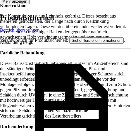
Mehr anzeigen
Konstruktion
Die Konstruktion ist aus Leimholz gefertigt. Dieses besteht aus
Produktsicherheit
mehreren getrockneten, der Länge nach durch Keilzinkung
verbundenen Lagen. Diese werden übereinander wetterfest verleimt.
Bereich überspringen
So entsteht ein tragfähiger Balken der gegenüber natürlich
gewachsenem Holz verwindungsärmer ist und weniger zur
Verantwortlich für Produktsicherheit:
.
Siehe Herstellerinformationen
Rissbildung neigt.
Farbliche Behandlung
Dieser Bausatz ist farblich unbehandelt. Hölzer im Außenbereich sind
der ständigen Witterung, sowie dem Risiko von Pilz- und
Insektenbefall ausgesetzt. Daher ist ein regelmäßiger Schutzanstrich
unbedingt erforderlich. Der allseitige Erstanstrich sollte vor der
Montage erfolgen. Verwenden Sie zuerst Holzschutzgrund zum Schutz
gegen Pilz und Insektenbefall. Anschließend, gegen Verfärbung und
Schäden durch UV-Licht, je eine Zwischen- und Schlußbeschichtung
mit hochwertiger Holzschutzlasur oder -farbe. Rechnen Sie mit
Pflegeintervallen von ca. 4-5 Jahren, spätestens aber vor dem Eintreten
sichtbarer Schäden. Beachten Sie dazu auch die
Verarbeitungsrichtlinien des Lasurherstellers.
Dacheindeckung