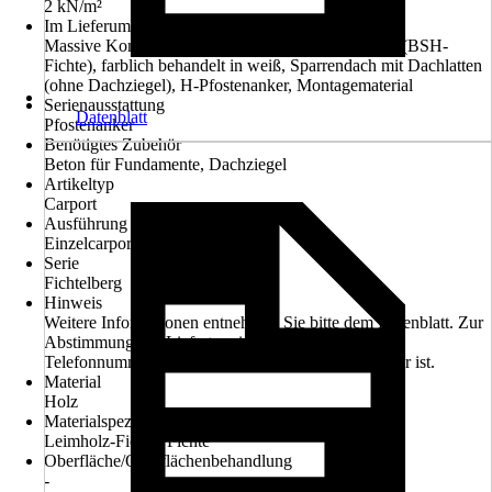
2 kN/m²
Im Lieferumfang enthalten
Massive Konstruktion aus hochwertigem Leimholz (BSH-
Fichte), farblich behandelt in weiß, Sparrendach mit Dachlatten
(ohne Dachziegel), H-Pfostenanker, Montagematerial
Serienausstattung
Datenblatt
Pfostenanker
Benötigtes Zubehör
Beton für Fundamente, Dachziegel
Artikeltyp
Carport
Ausführung
Einzelcarport
Serie
Fichtelberg
Hinweis
Weitere Informationen entnehmen Sie bitte dem Datenblatt. Zur
Abstimmung des Liefertermines bitte Handy- oder
Telefonnummer angeben, welche tagsüber erreichbar ist.
Material
Holz
Materialspezifizierung
Leimholz-Fichte, Fichte
Oberfläche/Oberflächenbehandlung
-