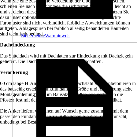
Wenn Sie eine zusätzliche Veredelung der Oberfläche wünschen,
schleifen Sie nach der Montage die sichtbaren Oberflächen leicht an
und streichen diese mit hochwertiger Lasur bzw. Farbe. Nutzen Sie
dazu unser optionales Farb- bzw. Lasursortiment. Abgedruckte
Farbmuster sind nicht verbindlich, farbliche Abweichungen können
auftreten. Ablagespuren bei farblich allseitig behandelten Bauteilen
sind technisch bedingt.
Sicherheits-/Warnhinweis
Dacheindeckung
Das Satteldach wird mit Dachlatten zur Eindeckung mit Dachziegeln
geliefert. Die Dachziegel sind bauseits zu beschaffen.
Verankerung
60 cm lange H-Anker aus verzinktem Flachstahl zum Einbetonieren in
das bauseitig erstellte Punktfundament (Größe und Ausführung siehe
Montageanleitung) sind im Bausatz enthalten. Sie verbinden die
Pfosten fest mit dem Untergrund und sorgen für hohe Stabilität.
Die Anker liefern wir Ihnen auf Wunsch gerne zusammen mit dem
passenden Fundamentplan zu. Bitte geben Sie dies, so gewünscht,
unbedingt bei Bestellung mit an.