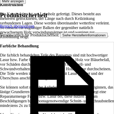
Mehr anzeigen
Konstruktion
Die Konstruktion ist aus Leimholz gefertigt. Dieses besteht aus
Produktsicherheit
mehreren getrockneten, der Länge nach durch Keilzinkung
verbundenen Lagen. Diese werden übereinander wetterfest verleimt.
Bereich überspringen
So entsteht ein tragfähiger Balken der gegenüber natürlich
gewachsenem Holz verwindungsärmer ist und weniger zur
Verantwortlich für Produktsicherheit:
.
Siehe Herstellerinformationen
Rissbildung neigt.
Farbliche Behandlung
Die farblich behandelten Teile des Bausatzes sind mit hochwertiger
Lasur bzw. Farbe behandelt. Diese schützt das Holz vor Bläuebefall,
vor Schäden durch UV-Licht, vermindert das Quell- und
Schwundverhalten und läßt trotzdem die Holzstruktur durchscheinen.
Die Teile werden im Werk 2x allseitig mit Lasur geflutet und der
Überschuss anschließend abgebürstet.
Sie können sofort nach der Anlieferung mit dem Aufbau beginnen, das
lästige Grundieren und Streichen entfällt. Jedem Bausatz liegt eine
Reparaturmenge Farbe, bzw. Lasur bei, diese nutzen Sie, um
Beschädigungen bzw. montagenotwendige Schnitt- und Schraubstellen
mindestens 2x zu behandeln.