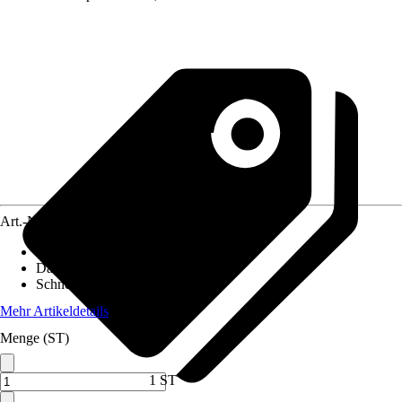
Art.-Nr.
10509394
Pfostenstärke
:
12 x 12 cm
Dachform
:
Satteldach
Schneelast
:
2 kN/m²
Mehr Artikeldetails
Menge (ST)
1 ST