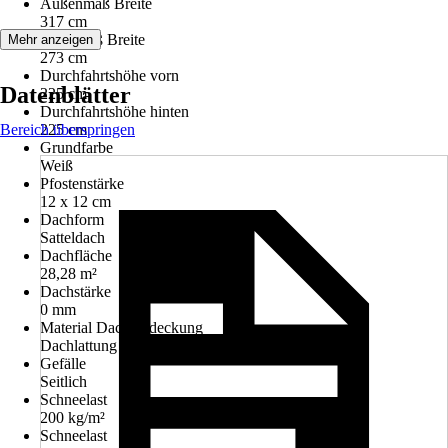
Außenmaß Breite
317 cm
Innenmaß Breite
Mehr anzeigen
273 cm
Durchfahrtshöhe vorn
Datenblätter
225 cm
Durchfahrtshöhe hinten
Bereich überspringen
225 cm
Grundfarbe
Weiß
Pfostenstärke
12 x 12 cm
Dachform
Satteldach
Dachfläche
28,28 m²
Dachstärke
0 mm
Material Dacheindeckung
Dachlattung
Gefälle
Seitlich
Schneelast
200 kg/m²
Schneelast