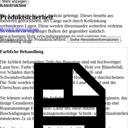
Mehr anzeigen
Konstruktion
Die Konstruktion ist aus Leimholz gefertigt. Dieses besteht aus
Produktsicherheit
mehreren getrockneten, der Länge nach durch Keilzinkung
verbundenen Lagen. Diese werden übereinander wetterfest verleimt.
Bereich überspringen
So entsteht ein tragfähiger Balken der gegenüber natürlich
gewachsenem Holz verwindungsärmer ist und weniger zur
Verantwortlich für Produktsicherheit:
.
Siehe Herstellerinformationen
Rissbildung neigt.
Farbliche Behandlung
Die farblich behandelten Teile des Bausatzes sind mit hochwertiger
Lasur bzw. Farbe behandelt. Diese schützt das Holz vor Bläuebefall,
vor Schäden durch UV-Licht, vermindert das Quell- und
Schwundverhalten und läßt trotzdem die Holzstruktur durchscheinen.
Die Teile werden im Werk 2x allseitig mit Lasur geflutet und der
Überschuss anschließend abgebürstet.
Sie können sofort nach der Anlieferung mit dem Aufbau beginnen, das
lästige Grundieren und Streichen entfällt. Jedem Bausatz liegt eine
Reparaturmenge Farbe, bzw. Lasur bei, diese nutzen Sie, um
Beschädigungen bzw. montagenotwendige Schnitt- und Schraubstellen
mindestens 2x zu behandeln.