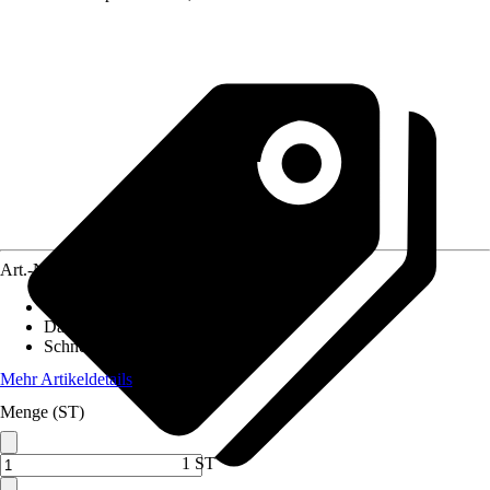
Art.-Nr.
10611407
Pfostenstärke
:
12 x 12 cm
Dachform
:
Flachdach
Schneelast
:
1,25 kN/m²
Mehr Artikeldetails
Menge (ST)
1 ST