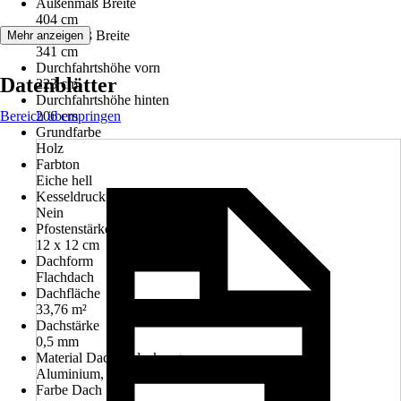
Außenmaß Breite
404 cm
Innenmaß Breite
Mehr anzeigen
341 cm
Durchfahrtshöhe vorn
Datenblätter
223 cm
Durchfahrtshöhe hinten
Bereich überspringen
206 cm
Grundfarbe
Holz
Farbton
Eiche hell
Kesseldruckimprägniert
Nein
Pfostenstärke
12 x 12 cm
Dachform
Flachdach
Dachfläche
33,76 m²
Dachstärke
0,5 mm
Material Dacheindeckung
Aluminium, Trapezprofil Aluminium
Farbe Dach