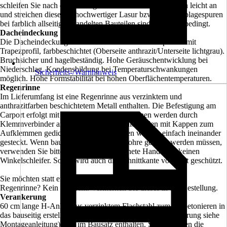
schleifen Sie nach der Montage die sichtbaren Oberflächen leicht an
und streichen diese mit hochwertiger Lasur bzw. Farbe. Ablagespuren
bei farblich allseitig behandelten Bauteilen sind technisch bedingt.
Dacheindeckung
Die Dacheindeckung besteht aus Aluminium-Dachplatten mit
Trapezprofil, farbbeschichtet (Oberseite anthrazit/Unterseite lichtgrau).
Bruchsicher und hagelbeständig. Hohe Geräuschentwicklung bei
Niederschlag. Kondensbildung bei Temperaturschwankungen
Sicherheits-/Warnhinweis
möglich. Hohe Formstabilität bei hohen Oberflächentemperaturen.
Regenrinne
Im Lieferumfang ist eine Regenrinne aus verzinktem und
anthrazitfarben beschichtetem Metall enthalten. Die Befestigung am
Carport erfolgt mit Sirnbretthaltern. Die Rinnen werden durch
Klemmverbinder aneinander gestoßen, die Enden mit Kappen zum
Aufklemmen gedichtet. Rohre und Bögen werden einfach ineinander
gesteckt. Wenn bauseitig Rinnen oder Rohre gekürzt werden müssen,
verwenden Sie bitte eine für Stahl geeignete Handsäge, keinen
Winkelschleifer. Somit wird auch die Schnittkante vor Rost geschützt.
Sie möchten statt einer Regenrinne in anthrazit eine weiße
Regenrinne? Kein Problem. Vermerken Sie dieses in der Bestellung.
Verankerung
60 cm lange H-Anker aus verzinktem Flachstahl zum Einbetonieren in
das bauseitig erstellte Punktfundament (Größe und Ausführung siehe
Montageanleitung) sind im Bausatz enthalten. Sie verbinden die