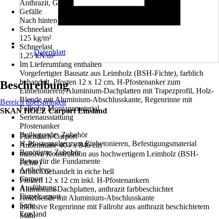
Anthrazit, Grau
Gefälle
Nach hinten
Schneelast
125 kg/m²
Schneelast
Datenblatt
1,25 kN/m²
Im Lieferumfang enthalten
Vorgefertigter Bausatz aus Leimholz (BSH-Fichte), farblich
behandelt, Pfosten 12 x 12 cm, H-Pfostenanker zum
Beschreibung
Einbetonieren, Aluminium-Dachplatten mit Trapezprofil, Holz-
Blende mit Aluminium-Abschlusskante, Regenrinne mit
Bereich überspringen
Fallrohr, Montagematerial
SKAN HOLZ Carport Emsland
Serienausstattung
Pfostenanker
Beiliegendes Zubehör
Flachdach-Carport
H-Pfostenanker zum Einbetonieren, Befestigungsmaterial
Außenmaße 404 x 846 cm
Benötigtes Zubehör
massive Konstruktion aus hochwertigem Leimholz (BSH-
Beton für die Fundamente
Fichte)
Artikeltyp
farblich behandelt in eiche hell
Carport
Pfosten 12 x 12 cm inkl. H-Pfostenankern
Ausführung
Aluminium-Dachplatten, anthrazit farbbeschichtet
Einzelcarport
Holzblende mit Aluminium-Abschlusskante
Serie
inklusive Regenrinne mit Fallrohr aus anthrazit beschichtetem
Emsland
Stahl