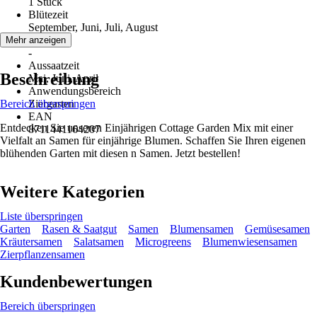
1 Stück
Blütezeit
September, Juni, Juli, August
Erntezeit
Mehr anzeigen
-
Aussaatzeit
Beschreibung
Mai, Juni, April
Anwendungsbereich
Bereich überspringen
Ziergarten
EAN
Entdecken Sie unseren Einjährigen Cottage Garden Mix mit einer
8711441164207
Vielfalt an Samen für einjährige Blumen. Schaffen Sie Ihren eigenen
blühenden Garten mit diesen n Samen. Jetzt bestellen!
Weitere Kategorien
Liste überspringen
Garten
Rasen & Saatgut
Samen
Blumensamen
Gemüsesamen
Kräutersamen
Salatsamen
Microgreens
Blumenwiesensamen
Zierpflanzensamen
Kundenbewertungen
Bereich überspringen