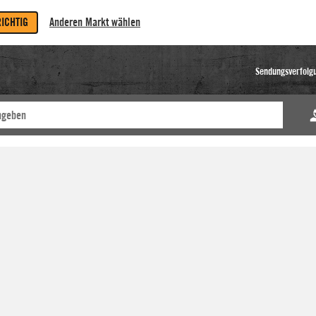
RICHTIG
Anderen Markt wählen
Sendungsverfolg