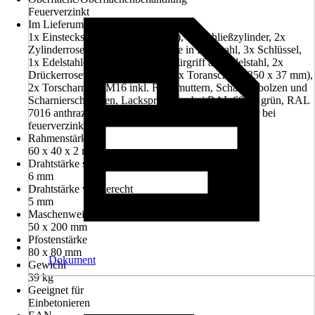
Feuerverzinkt
Im Lieferumfang enthalten
1x Einsteckschloss (240 x 22 mm), 1x Schließzylinder, 2x
Zylinderrosette, 2x Rosettenblende in Edelstahl, 3x Schlüssel,
1x Edelstahldrückergarnitur, 2x Türgriff aus Edelstahl, 2x
Drückerrosette, 1x Vierkantstift, 1x Toranschlag (350 x 37 mm),
2x Torscharniere M16 inkl. Flachmuttern, Scharnierbolzen und
Scharnierschrauben, Lackspray (nur bei RAL 6005, grün, RAL
7016 anthrazit, RAL 9005 schwarz), Zinkspray (nur bei
feuerverzinkt)
Rahmenstärke
60 x 40 x 2 mm
Drahtstärke senkrecht
6 mm
Drahtstärke waagerecht
5 mm
Maschenweite
50 x 200 mm
Pfostenstärke
80 x 80 mm
Dokument
Gewicht
39 kg
Geeignet für
Einbetonieren