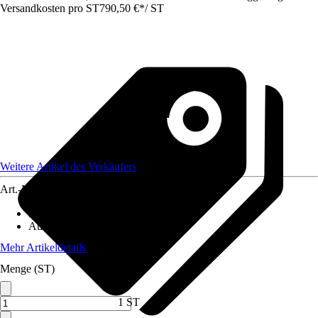
Versandkosten pro ST
790,50 €
*
/
ST
Weitere Artikel des Verkäufers
Art.-Nr.
12572424
Material
:
Metall
Ausführung
:
Einzeltor
Mehr Artikeldetails
Menge (ST)
1 ST