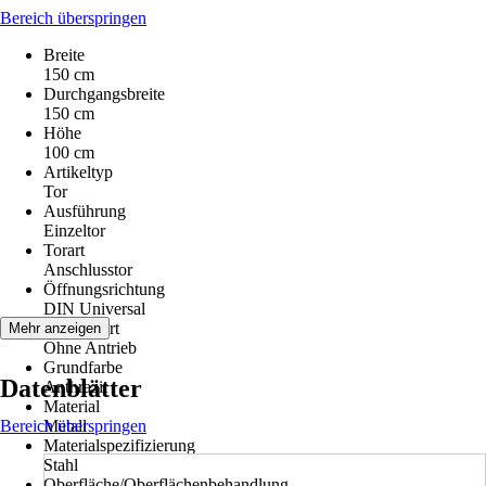
Bereich überspringen
Breite
150 cm
Durchgangsbreite
150 cm
Höhe
100 cm
Artikeltyp
Tor
Ausführung
Einzeltor
Torart
Anschlusstor
Öffnungsrichtung
DIN Universal
Antriebsart
Mehr anzeigen
Ohne Antrieb
Grundfarbe
Datenblätter
Anthrazit
Material
Bereich überspringen
Metall
Materialspezifizierung
Stahl
Oberfläche/Oberflächenbehandlung