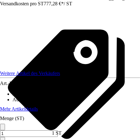
Versandkosten pro ST
777,28 €
*
/
ST
Weitere Artikel des Verkäufers
Art.-Nr.
12572395
Material
:
Metall
Ausführung
:
Einzeltor
Mehr Artikeldetails
Menge (ST)
1 ST