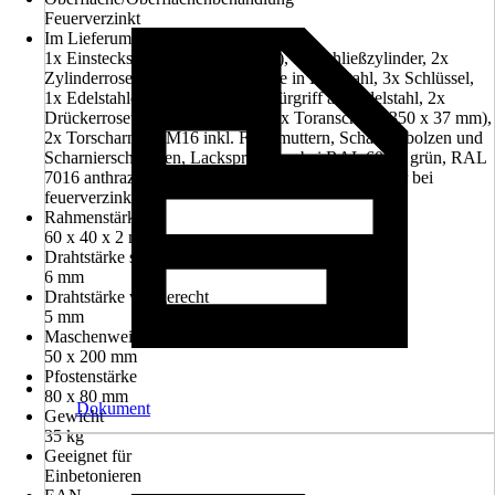
Feuerverzinkt
Im Lieferumfang enthalten
1x Einsteckschloss (240 x 22 mm), 1x Schließzylinder, 2x
Zylinderrosette, 2x Rosettenblende in Edelstahl, 3x Schlüssel,
1x Edelstahldrückergarnitur, 2x Türgriff aus Edelstahl, 2x
Drückerrosette, 1x Vierkantstift, 1x Toranschlag (350 x 37 mm),
2x Torscharniere M16 inkl. Flachmuttern, Scharnierbolzen und
Scharnierschrauben, Lackspray (nur bei RAL 6005, grün, RAL
7016 anthrazit, RAL 9005 schwarz), Zinkspray (nur bei
feuerverzinkt)
Rahmenstärke
60 x 40 x 2 mm
Drahtstärke senkrecht
6 mm
Drahtstärke waagerecht
5 mm
Maschenweite
50 x 200 mm
Pfostenstärke
80 x 80 mm
Dokument
Gewicht
35 kg
Geeignet für
Einbetonieren