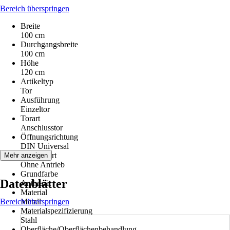
Bereich überspringen
Breite
100 cm
Durchgangsbreite
100 cm
Höhe
120 cm
Artikeltyp
Tor
Ausführung
Einzeltor
Torart
Anschlusstor
Öffnungsrichtung
DIN Universal
Antriebsart
Mehr anzeigen
Ohne Antrieb
Grundfarbe
Datenblätter
Anthrazit
Material
Bereich überspringen
Metall
Materialspezifizierung
Stahl
Oberfläche/Oberflächenbehandlung