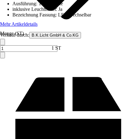
Ausführung
:
Tischleuchte
inklusive Leuchtmittel
:
Ja
Bezeichnung Fassung
:
LED wechselbar
Mehr Artikeldetails
Menge (ST)
Verkauf durch:
B.K.Licht GmbH & Co.KG
1 ST