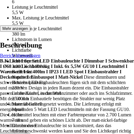
6
Leistung je Leuchtmittel
5,5 W
Max. Leistung je Leuchtmittel
5,5 W
Lichtstrom je Leuchtmittel
Mehr anzeigen
380 lm
Lichtstrom in Lumen
Beschreibung
380 lm
Lichtfarbe
Bereich überspringen
Warmweiß
B.K.Licht I 6er Set LED Einbauleuchte I Dimmbar I Schwenkbar
Farbtemperatur
I Ø68 mm Lochbohrung I Inkl. 6x 5,5W GU10 I Leuchtmittel I
3.000 K - 3.000 K
Warmweiß I 6x 400lm I IP23 I LED Spot I Einbaustrahler I
Betriebsart
Deckenspots I Einbauspot I Matt-Nickel
Netzbetrieb
Diese dimmbaren und
schwenkbaren LED Einbauleuchten fügen sich mit dem schlichten
Betriebsspannung
und modernen Design in jeden Raum dezent ein. Die Einbaustrahler
230 V
passen in die Küche, in das Wohnzimmer oder auch ins Schlafzimmer.
Lebensdauer Leuchtmittel
Mit den 60 mm Einbautiefe benötigen die Strahler nur wenig Platz
25.000 h
und können überall eingesetzt werden. Die Lieferung erfolgt mit
Material Gestell
energiesparenden 5 Watt LED Leuchtmitteln mit der Fassung GU10.
Metall
Die Leuchtmittel leuchten mit einer Farbtemperatur von 2.700 Lumen
Höhe
warmweiß und geben ein schönes Licht ab. Der matt-nickel-farbige
7 mm
Metallrahmen der Einbauleuchte ist so konstruiert, dass das
Durchmesser
Leuchtmittel geschwenkt werden kann und Sie den Lichtkegel richtig
8,6 mm