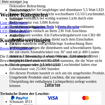
auszurichten.
Anwendung
Mehr anzeigen
Dekorative Beleuchtung
Hochwertiges 6er Set langlebiger und dimmbarer 5,5 Watt LED
Einsatzbereich
Weitere Kategorien
Einbaustrahler inklusive leicht wechselbarer GU10 Leuchtmittel.
Innen
Geringer Verbrauch bei wohlig warmen Licht durch eine
Schutzart
Farbtemperatur von 3.000 Kelvin
Liste überspringen
IP 23
Durch einen integrierten Trafo können die schwenkbaren
Leuchten & Elektro
Herstellerartikelnummer
Innenleuchten
Einbaulampen
Einbauleuchten einfach an Ihren 230 Volt Anschluss
LED Einbaustrahler
10-04-06-S
angeschlossen werden. Ein Farbwiedergabewert von CRI>80
Artikeltyp
Kundenbewertungen
verspricht natürliche Farben direkt nach dem Einschalten
Leuchte
Für eine natürliche und großflächige Ausleuchtung Ihres
EAN
Wohnraumes sorgen die dimmbaren und schwenkbaren Spots,
4057722000340
Bereich überspringen
die mit einem Abstrahlwinkel von 36° und mit je 400 Lumen
strahlen. Einbaumaße: Außen: Ø86mm ; Einbautiefe: 60mm ;
Die Echtheit der Bewertungen wurde von uns nicht überprüft.
benötigter Deckenausschnitt: Ø68
Bewertungen können auch von Kunden stammen, die die Ware nicht
Die stromsparenden 5,5 Watt LED Leuchtmittel haben eine
nachweislich genutzt oder gekauft haben.
Lebensdauer von 25.000 Stunden
Bei diesem Produkt handelt es sich um ein umgebendes Produkt.
Umgebende Produkte sind Leuchten, die zur separaten
Überprüfung der enthaltenen Lichtquelle(n) zerlegt werden
Zahlarten
können
Technische Daten der Leuchte:
Schutzart: IP23