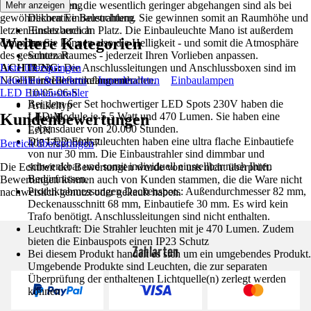
eingebaut werden, die wesentlich geringer abgehangen sind als bei
Anwendung
Mehr anzeigen
gewöhnlichen Einbaustrahlern. Sie gewinnen somit an Raumhöhe und
Dekorative Beleuchtung
letzten Endes auch an Platz. Die Einbauleuchte Mano ist außerdem
Einsatzbereich
Weitere Kategorien
dimmbar. Sie können also die Helligkeit - und somit die Atmosphäre
Innen
des gesamten Raumes - jederzeit Ihren Vorlieben anpassen.
Schutzart
ACHTUNG:
Liste überspringen
IP 23
Die Anschlussleitungen und Anschlussboxen sind im
NICHT im Lieferumfang enthalten.
Leuchten & Elektro
Herstellerartikelnummer
Innenleuchten
Einbaulampen
LED Einbaustrahler
10-05-06-S
Bei dem 6er Set hochwertiger LED Spots 230V haben die
Artikeltyp
Kundenbewertungen
LED-Module je 5,5 Watt und 470 Lumen. Sie haben eine
Leuchte
Lebensdauer von 20.000 Stunden.
EAN
Die LED Einbauleuchten haben eine ultra flache Einbautiefe
4057722000357
Bereich überspringen
von nur 30 mm. Die Einbaustrahler sind dimmbar und
schwenkbar und somit individuell einstellbar nach Ihren
Die Echtheit der Bewertungen wurde von uns nicht überprüft.
Bedürfnissen.
Bewertungen können auch von Kunden stammen, die die Ware nicht
Produktabmessungen Deckenspots: Außendurchmesser 82 mm,
nachweislich genutzt oder gekauft haben.
Deckenausschnitt 68 mm, Einbautiefe 30 mm. Es wird kein
Trafo benötigt. Anschlussleitungen sind nicht enthalten.
Leuchtkraft: Die Strahler leuchten mit je 470 Lumen. Zudem
bieten die Einbauspots einen IP23 Schutz
Zahlarten
Bei diesem Produkt handelt es sich um ein umgebendes Produkt.
Umgebende Produkte sind Leuchten, die zur separaten
Überprüfung der enthaltenen Lichtquelle(n) zerlegt werden
können