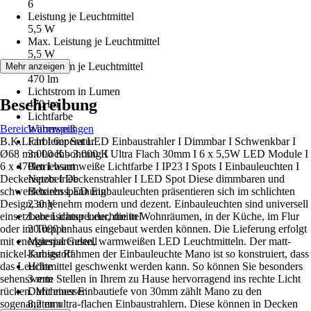
6
Leistung je Leuchtmittel
5,5 W
Max. Leistung je Leuchtmittel
5,5 W
Lichtstrom je Leuchtmittel
Mehr anzeigen
470 lm
Lichtstrom in Lumen
Beschreibung
470 lm
Lichtfarbe
Bereich überspringen
Warmweiß
B.K.Licht I 6er Set LED Einbaustrahler I Dimmbar I Schwenkbar I
Farbtemperatur
Ø68 mm Lochbohrung I Ultra Flach 30mm I 6 x 5,5W LED Module I
3.000 K - 3.000 K
6 x 470lm I warmweiße Lichtfarbe I IP23 I Spots I Einbauleuchten I
Betriebsart
Deckenspots I Deckenstrahler I LED Spot Diese dimmbaren und
Netzbetrieb
schwenkbaren LED Einbauleuchten präsentieren sich im schlichten
Betriebsspannung
Design, angenehm modern und dezent. Einbauleuchten sind universell
230 V
einsetzbare Lichtspender, die in Wohnräumen, in der Küche, im Flur
Lebensdauer Leuchtmittel
oder im Treppenhaus eingebaut werden können. Die Lieferung erfolgt
20.000 h
mit energiesparenden, warmweißen LED Leuchtmitteln. Der matt-
Material Gestell
nickel-farbige Rahmen der Einbauleuchte Mano ist so konstruiert, dass
Kunststoff
das Leuchtmittel geschwenkt werden kann. So können Sie besonders
Höhe
sehenswerte Stellen in Ihrem zu Hause hervorragend ins rechte Licht
3 mm
rücken. Mit einer Einbautiefe von 30mm zählt Mano zu den
Durchmesser
sogenannten ultra-flachen Einbaustrahlern. Diese können in Decken
8,2 mm