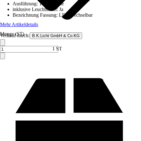
Ausführung
:
Tischleuchte
inklusive Leuchtmittel
:
Ja
Bezeichnung Fassung
:
LED wechselbar
Mehr Artikeldetails
Menge (ST)
Verkauf durch:
B.K.Licht GmbH & Co.KG
1 ST