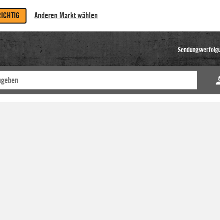
RICHTIG
Anderen Markt wählen
Sendungsverfolg