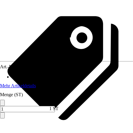
Art.-Nr.
12537425
Material
:
Holz
Mehr Artikeldetails
Menge (ST)
1 ST