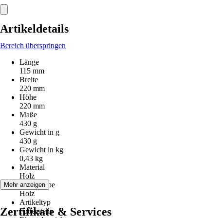
Artikeldetails
Bereich überspringen
Länge
115 mm
Breite
220 mm
Höhe
220 mm
Maße
430 g
Gewicht in g
430 g
Gewicht in kg
0,43 kg
Material
Holz
Grundfarbe
Mehr anzeigen
Holz
Artikeltyp
Zertifikate & Services
Futterstelle