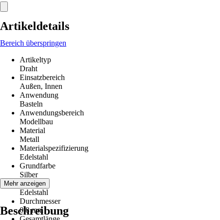
Artikeldetails
Bereich überspringen
Artikeltyp
Draht
Einsatzbereich
Außen, Innen
Anwendung
Basteln
Anwendungsbereich
Modellbau
Material
Metall
Materialspezifizierung
Edelstahl
Grundfarbe
Silber
Farbton
Mehr anzeigen
Edelstahl
Durchmesser
Beschreibung
0,8 mm
Gesamtlänge