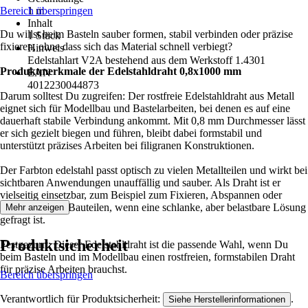
Bereich überspringen
1 m
Inhalt
Du willst beim Basteln sauber formen, stabil verbinden oder präzise
1 Stück
fixieren, ohne dass sich das Material schnell verbiegt?
Hinweis
Edelstahlart V2A bestehend aus dem Werkstoff 1.4301
Produktmerkmale der Edelstahldraht 0,8x1000 mm
EAN
4012230044873
Darum solltest Du zugreifen: Der rostfreie Edelstahldraht aus Metall
eignet sich für Modellbau und Bastelarbeiten, bei denen es auf eine
dauerhaft stabile Verbindung ankommt. Mit 0,8 mm Durchmesser lässt
er sich gezielt biegen und führen, bleibt dabei formstabil und
unterstützt präzises Arbeiten bei filigranen Konstruktionen.
Der Farbton edelstahl passt optisch zu vielen Metallteilen und wirkt bei
sichtbaren Anwendungen unauffällig und sauber. Als Draht ist er
vielseitig einsetzbar, zum Beispiel zum Fixieren, Abspannen oder
Verstärken von Bauteilen, wenn eine schlanke, aber belastbare Lösung
Mehr anzeigen
gefragt ist.
Produktsicherheit
Festgezurrt: Dieser Edelstahldraht ist die passende Wahl, wenn Du
beim Basteln und im Modellbau einen rostfreien, formstabilen Draht
für präzise Arbeiten brauchst.
Bereich überspringen
Verantwortlich für Produktsicherheit:
.
Siehe Herstellerinformationen