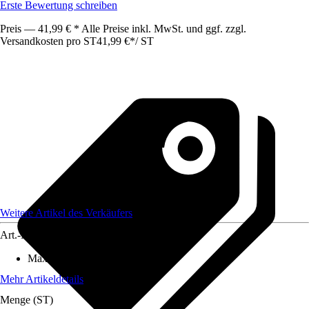
Erste Bewertung schreiben
Preis — 41,99 € * Alle Preise inkl. MwSt. und ggf. zzgl.
Versandkosten pro ST
41,99 €
*
/
ST
Weitere Artikel des Verkäufers
Art.-Nr.
12097465
Max. Belastbarkeit
:
800 kg
Mehr Artikeldetails
Menge (ST)