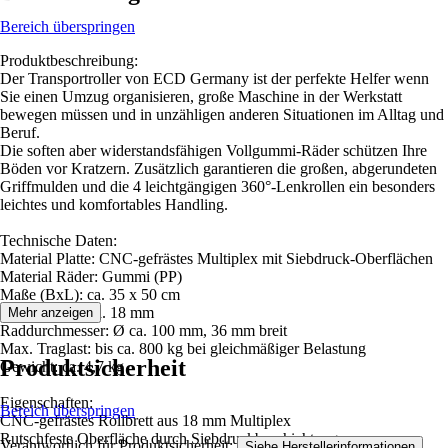
Bereich überspringen
Produktbeschreibung:
Der Transportroller von ECD Germany ist der perfekte Helfer wenn
Sie einen Umzug organisieren, große Maschine in der Werkstatt
bewegen müssen und in unzähligen anderen Situationen im Alltag und
Beruf.
Die soften aber widerstandsfähigen Vollgummi-Räder schützen Ihre
Böden vor Kratzern. Zusätzlich garantieren die großen, abgerundeten
Griffmulden und die 4 leichtgängigen 360°-Lenkrollen ein besonders
leichtes und komfortables Handling.
Technische Daten:
Material Platte: CNC-gefrästes Multiplex mit Siebdruck-Oberflächen
Material Räder: Gummi (PP)
Maße (BxL): ca. 35 x 50 cm
Plattenstärke: ca. 18 mm
Mehr anzeigen
Raddurchmesser: Ø ca. 100 mm, 36 mm breit
Max. Traglast: bis ca. 800 kg bei gleichmäßiger Belastung
Produktsicherheit
Gewicht: ca. 4,7 kg
Eigenschaften:
Bereich überspringen
CNC-gefrästes Rollbrett aus 18 mm Multiplex
Rutschfeste Oberfläche durch Siebdruckbeschichtung
Verantwortlich für Produktsicherheit:
.
Siehe Herstellerinformationen