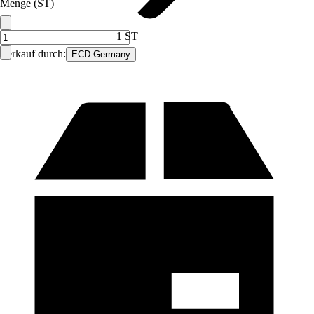
Menge (ST)
1 ST
Verkauf durch:
ECD Germany