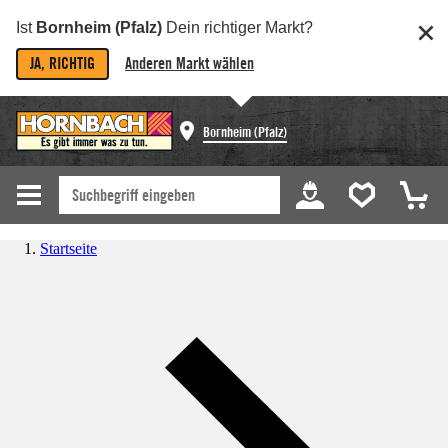
Ist
Bornheim (Pfalz)
Dein richtiger Markt?
JA, RICHTIG
Anderen Markt wählen
Bornheim (Pfalz)
Startseite