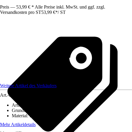
Preis — 53,99 € * Alle Preise inkl. MwSt. und ggf. zzgl.
Versandkosten pro ST
53,99 €
*
/
ST
Weitere Artikel des Verkäufers
Art.-Nr.
12097336
Artikeltyp
:
Weihnachtsdekoration
Grundfarbe
:
Weiß
Material
:
Polyresin
Mehr Artikeldetails