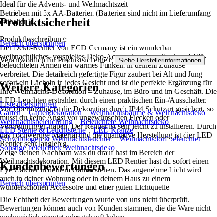
Ideal für die Advents- und Weihnachtszeit
Betrieben mit 3x AA-Batterien (Batterien sind nicht im Lieferumfang
Produktsicherheit
enthalten!)
Produktbeschreibung:
Bereich überspringen
Der Deko-Rentier von ECD Germany ist ein wunderbar
weihnachtliches, verspieltes Deko-Accessoire, das mit seinen LED-
Verantwortlich für Produktsicherheit:
.
Siehe Herstellerinformationen
beleuchteten Armen ein warmes Funkeln in deinem Zuhause
verbreitet. Die detailreich gefertigte Figur zaubert bei Alt und Jung
sofort ein Lächeln in jedes Gesicht und ist die perfekte Ergänzung für
Weitere Kategorien
Ihre Weihnachts-Dekoration – Zuhause, im Büro und im Geschäft. Die
LED-Leuchten erstrahlen durch einen praktischen Ein-/Ausschalter.
Liste überspringen
Vor Überhitzung ist die Dekoration durch IP44 Schutzart gesichert, so
Garten
Gartendekoration
Weihnachtsbäume & Weihnachtsdeko
musst du keine Angst vor ungewünschten Flecken oder
Weihnachtsbeleuchtung
Beleuchtete Weihnachtsdeko
Verbrennungen haben. Der Rentier ist sehr leicht zu installieren. Durch
LED Sterne & Leuchtsterne
LED Kränze
das hochwertige Material und die qualitative Herstellung ist dier LED
Schwibbögen & Weihnachtsleuchter
Weihnachtsdorf beleuchtet
Rentier sehr langlebig.
Sonstige beleuchtete Weihnachtsdeko
Zeige deinen Nachbarn was du drauf hast im Bereich der
Weihnachtsdekoration. Mit diesem LED Rentier hast du sofort einen
Kundenbewertungen
Eye-Catcher in deinem Garten stehen. Das angenehme Licht wird
auch in deiner Wohnung oder in deinem Haus zu einem
Bereich überspringen
wunderschönen Accessoire und einer guten Lichtquelle.
Die Echtheit der Bewertungen wurde von uns nicht überprüft.
Bewertungen können auch von Kunden stammen, die die Ware nicht
nachweislich genutzt oder gekauft haben.