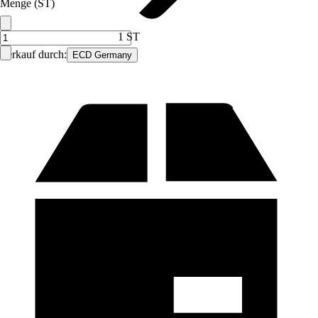
Menge (ST)
1 ST
Verkauf durch:
ECD Germany