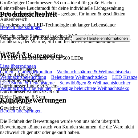
Großzügiger Durchmesser: 58 cm – ideal für große Flächen
8 einstellbare Leuchtmodi für deine individuelle Lichtgestaltung
Produktsicherheit
Spritzwassergeschützt (IP44) – geeignet für innen & geschützten
Außenbereich
Energiesparende LED-Technologie mit langer Lebensdauer
Bereich überspringen
Setz ein echtes Statement in deiner Weihnachtsdeko – mit einem
Verantwortlich für Produktsicherheit:
.
Siehe Herstellerinformationen
Lichtkranz, der Wärme, Stil und festliche Freude ausstrahlt.
Lieferumfang:
Weitere Kategorien
1 x LED Lichterkranz Ø 58 cm 500 LEDs
Liste überspringen
Technische Daten:
Garten
Gartendekoration
Weihnachtsbäume & Weihnachtsdeko
Material Ring: Metall
Weihnachtsbeleuchtung
Beleuchtete Weihnachtsdeko
LED Kränze
Lichtfarbe: Warmweiß
LED Sterne & Leuchtsterne
Schwibbögen & Weihnachtsleuchter
Durchmesser Innen: Ø 51 cm
Weihnachtsdorf beleuchtet
Sonstige beleuchtete Weihnachtsdeko
Durchmesser Außen: Ø 58 cm
Breite Ring: ca. 6,5 cm
Kundenbewertungen
Schutzart: IP44
Gewicht: 0,6 kg
Bereich überspringen
Die Echtheit der Bewertungen wurde von uns nicht überprüft.
Bewertungen können auch von Kunden stammen, die die Ware nicht
nachweislich genutzt oder gekauft haben.