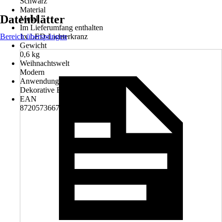
Schwarz
Material
Datenblätter
Metall
Im Lieferumfang enthalten
Bereich überspringen
1x LED-Lichterkranz
Gewicht
0,6 kg
Weihnachtswelt
Modern
Anwendung
Dekorative Beleuchtung
EAN
8720573667067