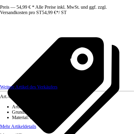
Preis — 54,99 € * Alle Preise inkl. MwSt. und ggf. zzgl.
Versandkosten pro ST
54,99 €
*
/
ST
Weitere Artikel des Verkäufers
Art.-Nr.
12564293
Artikeltyp
:
Weihnachtsdekoration
Grundfarbe
:
Schwarz
Material
:
Metall
Mehr Artikeldetails