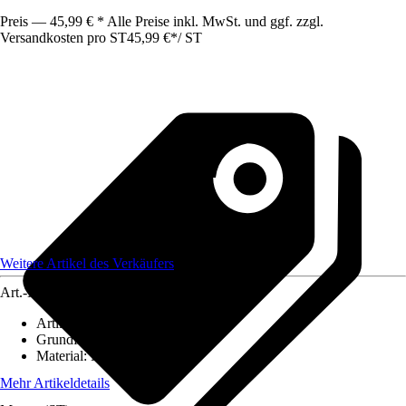
Preis — 45,99 € * Alle Preise inkl. MwSt. und ggf. zzgl.
Versandkosten pro ST
45,99 €
*
/
ST
Weitere Artikel des Verkäufers
Art.-Nr.
12564287
Artikeltyp
:
Weihnachtsdekoration
Grundfarbe
:
Schwarz
Material
:
Metall
Mehr Artikeldetails