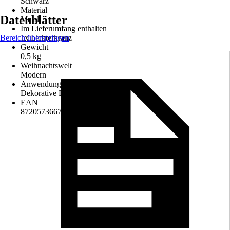
Schwarz
Material
Datenblätter
Metall
Im Lieferumfang enthalten
Bereich überspringen
1x Lichterkranz
Gewicht
0,5 kg
Weihnachtswelt
Modern
Anwendung
Dekorative Beleuchtung
EAN
8720573667043