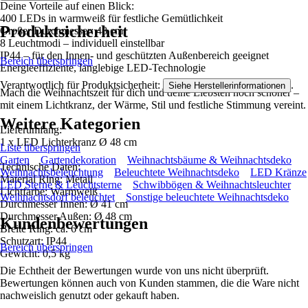
Deine Vorteile auf einen Blick:
400 LEDs in warmweiß für festliche Gemütlichkeit
Produktsicherheit
Großer Durchmesser: 48 cm
8 Leuchtmodi – individuell einstellbar
IP44 – für den Innen- und geschützten Außenbereich geeignet
Bereich überspringen
Energieeffiziente, langlebige LED-Technologie
Verantwortlich für Produktsicherheit:
.
Siehe Herstellerinformationen
Mach die Weihnachtszeit für dich und deine Liebsten noch schöner –
mit einem Lichtkranz, der Wärme, Stil und festliche Stimmung vereint.
Weitere Kategorien
Lieferumfang:
1 x LED Lichterkranz Ø 48 cm
Liste überspringen
Garten
Gartendekoration
Weihnachtsbäume & Weihnachtsdeko
Technische Daten:
Weihnachtsbeleuchtung
Beleuchtete Weihnachtsdeko
LED Kränze
Material Ring: Metall
LED Sterne & Leuchtsterne
Schwibbögen & Weihnachtsleuchter
Lichtfarbe: Warmweiß
Weihnachtsdorf beleuchtet
Sonstige beleuchtete Weihnachtsdeko
Durchmesser Innen: Ø 41 cm
Durchmesser Außen: Ø 48 cm
Kundenbewertungen
Breite Ring: ca. 6 cm
Schutzart: IP44
Bereich überspringen
Gewicht: 0,5 kg
Die Echtheit der Bewertungen wurde von uns nicht überprüft.
Bewertungen können auch von Kunden stammen, die die Ware nicht
nachweislich genutzt oder gekauft haben.