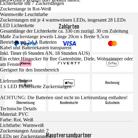
Lichterkette mit 7 Zuckerstangen
Zuckerstange in Rot-Weiß
Warmweiße Leuchtfarbe
Zuckerstangen mit je 4 warmweissen LEDs, insgesamt 28 LEDs
Zahlarten
LED Lichterkette
Gesamtlänge der Lichterkette ca. 330 cm zuzügl. 30 cm Zuleitung
Maße Zuckerstange jeweils Länge 20cm x Breite 9,5cm
Betrieben mit 2 AA Batterien
Kabel und Batteriekasten transparent
Inkl. Timer (6 Stunden AN, 18 Stunden AUS)
Ein echter Hingucker für Ihre Gartenhütte, Diele, Wohnzimmer oder
am Fenster
Geeignet für den Innenbereich
Lieferumfang:
1 x LED Lichterkette Zuckerstangen
ACHTUNG: Die Batterien sind nicht im Lieferumfang enthalten!
Technische Details
Material: PVC
Farbe: Rot, Weiß
Lichtfarbe: Warmweiß
Zuckerstangen Anzahl: 7
Hauptversandpartner
LEDs per Zuckerstange: 4