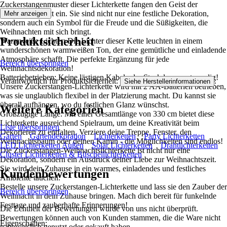
Zuckerstangenmuster dieser Lichterkette fangen den Geist der
Feiertage perfekt ein. Sie sind nicht nur eine festliche Dekoration,
Mehr anzeigen
sondern auch ein Symbol für die Freude und die Süßigkeiten, die
Weihnachten mit sich bringt.
Produktsicherheit
Warmweiße Lichter: Die Lichter dieser Kette leuchten in einem
wunderschönen warmweißen Ton, der eine gemütliche und einladende
Atmosphäre schafft. Die perfekte Ergänzung für jede
Bereich überspringen
Weihnachtsdekoration!
Batteriebetrieben: Keine lästigen Kabel oder Steckdosen notwendig!
Verantwortlich für Produktsicherheit:
.
Siehe Herstellerinformationen
Unsere Zuckerstangen-Lichterkette wird mit 2 AA-Batterien betrieben,
was sie unglaublich flexibel in der Platzierung macht. Du kannst sie
überall aufhängen, wo du festlichen Glanz wünschst.
Weitere Kategorien
Großzügige Länge: Mit einer Gesamtlänge von 330 cm bietet diese
Lichterkette ausreichend Spielraum, um deine Kreativität beim
Liste überspringen
Dekorieren zu entfalten. Verziere deine Treppe, Fenster, den
Garten
Gartendekoration
Lichterketten
Party Lichterketten
Weihnachtsbaum oder deinen Kamin - die Möglichkeiten sind endlos!
LED Lichterketten Außen
Solar Lichterketten
Drahtlichterketten
Die Zuckerstangen-Weihnachtslichterkette ist nicht nur eine
Cluster Lichterketten & Büschellichterketten
Dekoration, sondern ein Ausdruck deiner Liebe zur Weihnachtszeit.
Sie wird dein Zuhause in ein warmes, einladendes und festliches
Kundenbewertungen
Ambiente tauchen.
Bestelle unsere Zuckerstangen-Lichterkette und lass sie den Zauber der
Bereich überspringen
Weihnacht in dein Zuhause bringen. Mach dich bereit für funkelnde
Festtage und zauberhafte Erinnerungen!
Die Echtheit der Bewertungen wurde von uns nicht überprüft.
Bewertungen können auch von Kunden stammen, die die Ware nicht
Eigenschaften:
nachweislich genutzt oder gekauft haben.