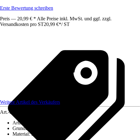
Erste Bewertung schreiben
Preis — 20,99 € * Alle Preise inkl. MwSt. und ggf. zzgl.
Versandkosten pro ST
20,99 €
*
/
ST
Weitere Artikel des Verkäufers
Art.-Nr.
12123184
Artikeltyp
:
Weihnachtsdekoration
Grundfarbe
:
Rot
Material
:
Kunststoff