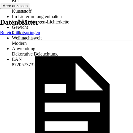
Rot
Material
Mehr anzeigen
Kunststoff
Im Lieferumfang enthalten
Datenblätter
1x Zuckerstangen-Lichterkette
Gewicht
Bereich überspringen
0,2 kg
Weihnachtswelt
Modern
Anwendung
Dekorative Beleuchtung
EAN
8720573732864