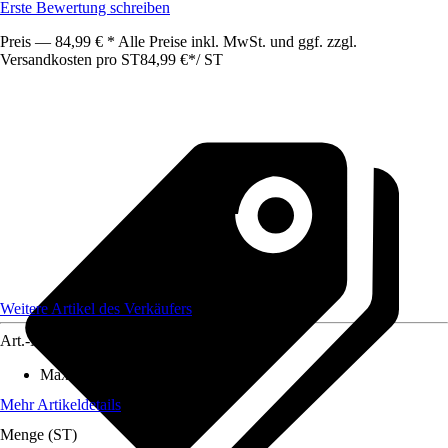
Erste Bewertung schreiben
Preis — 84,99 € * Alle Preise inkl. MwSt. und ggf. zzgl.
Versandkosten pro ST
84,99 €
*
/
ST
Weitere Artikel des Verkäufers
Art.-Nr.
12097455
Max. Belastbarkeit
:
800 kg
Mehr Artikeldetails
Menge (ST)