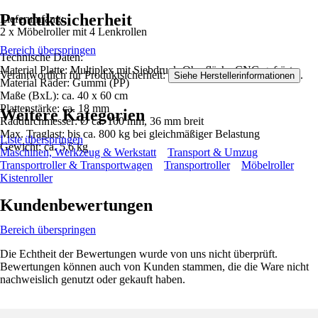
Produktsicherheit
Lieferumfang:
2 x Möbelroller mit 4 Lenkrollen
Bereich überspringen
Technische Daten:
Material Platte: Multiplex mit Siebdruck-Oberfläche CNC-gefräst
Verantwortlich für Produktsicherheit:
.
Siehe Herstellerinformationen
Material Räder: Gummi (PP)
Maße (BxL): ca. 40 x 60 cm
Plattenstärke: ca. 18 mm
Weitere Kategorien
Raddurchmesser: Ø ca. 100 mm, 36 mm breit
Max. Traglast: bis ca. 800 kg bei gleichmäßiger Belastung
Liste überspringen
Gewicht: ca. 5,6 kg
Maschinen, Werkzeug & Werkstatt
Transport & Umzug
Transportroller & Transportwagen
Transportroller
Möbelroller
Kistenroller
Kundenbewertungen
Bereich überspringen
Die Echtheit der Bewertungen wurde von uns nicht überprüft.
Bewertungen können auch von Kunden stammen, die die Ware nicht
nachweislich genutzt oder gekauft haben.