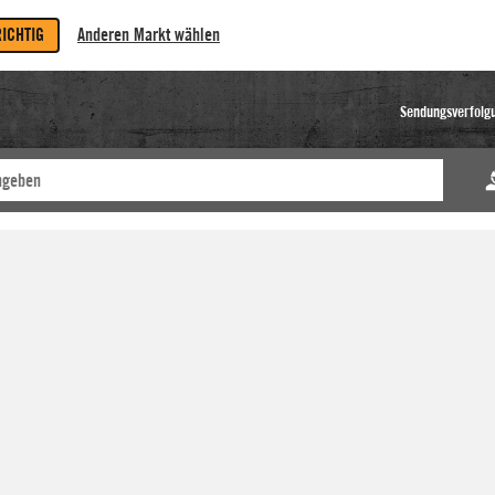
RICHTIG
Anderen Markt wählen
Sendungsverfolg