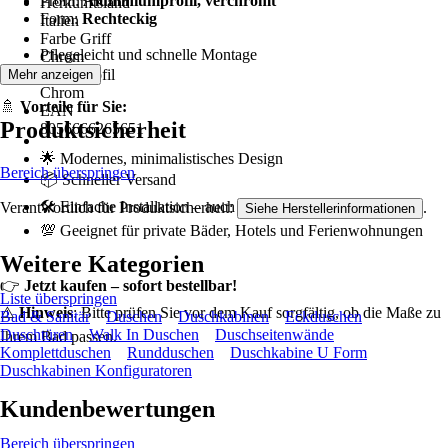
Profil:
Aluminiumprofil, verchromt
Herkunftsland
Form:
Rechteckig
Italien
Farbe Griff
Pflegeleicht und schnelle Montage
Chrom
Farbe Profil
Mehr anzeigen
Chrom
🚿
Vorteile für Sie:
EAN
Produktsicherheit
8056666265651
🌟 Modernes, minimalistisches Design
Bereich überspringen
📦 Schneller Versand
🛠️ Einfache Installation – auch für Laien
Verantwortlich für Produktsicherheit:
.
Siehe Herstellerinformationen
💯 Geeignet für private Bäder, Hotels und Ferienwohnungen
Weitere Kategorien
👉
Jetzt kaufen – sofort bestellbar!
Liste überspringen
⚠️
Hinweis
: Bitte prüfen Sie vor dem Kauf sorgfältig, ob die Maße zu
Bad & Sanitär
Duschen
Duschkabinen
Eckduschen
Duschtüren
Walk In Duschen
Duschseitenwände
Ihrem Bad passen.
Komplettduschen
Rundduschen
Duschkabine U Form
Duschkabinen Konfiguratoren
Kundenbewertungen
Bereich überspringen