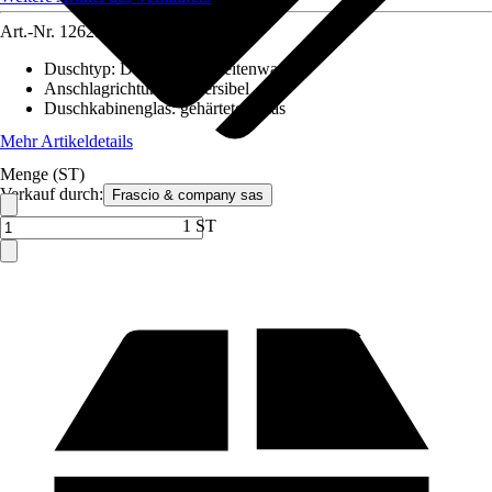
Art.-Nr.
12629516
Duschtyp
:
Duschtür mit Seitenwand
Anschlagrichtung
:
Reversibel
Duschkabinenglas
:
gehärtetes Glas
Mehr Artikeldetails
Menge (ST)
Verkauf durch:
Frascio & company sas
1 ST