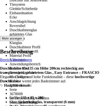
Duschtür mit Seitenwand
Türsystem
Gleittür/Schiebetür
Einbausituation
Ecke
Anschlagrichtung
Reversibel
Duschkabinenglas
gehärtetes Glas
Glasdekor
Mehr anzeigen
Klarglas
Duschkabinen Profil
Beschreibung
Chromovaný profil
Material Profil
Bereich überspringen
Aluminium
Anwendungsbereich
Duschkabine 85x135 cm Höhe 200cm rechteckig aus
Duschwanne
transparentem, gehärtetem Glas , Easy Entrance – FRASCIO
Nenngröße in cm
Elegantes Design und hohe Funktionalität – diese
85 x 140 cm
hochwertige
Duschkabine
Höhe
wertet jedes Badezimmer auf.
✨
Hauptmerkmale:
2.000 mm
Serie
3678008
Größe:
135 x 85 x 200
Im Lieferumfang enthalten
Glas:
Sicherheitsglas, transparent (6 mm)
Montageanleitung