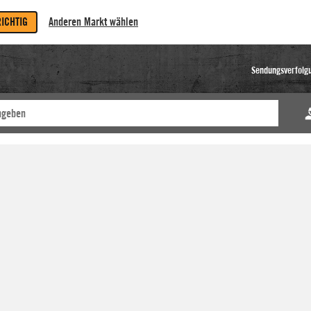
RICHTIG
Anderen Markt wählen
Sendungsverfolg