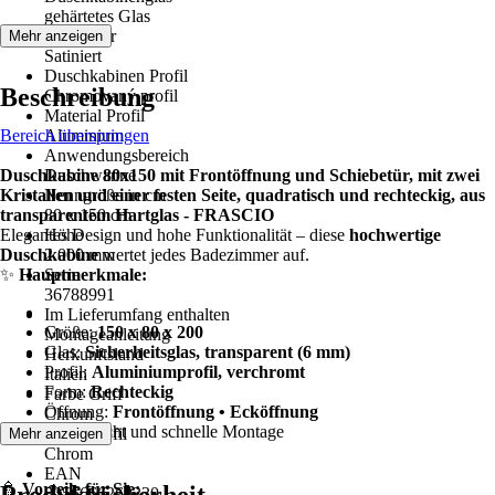
gehärtetes Glas
Glasdekor
Mehr anzeigen
Satiniert
Duschkabinen Profil
Beschreibung
Chromovaný profil
Material Profil
Bereich überspringen
Aluminium
Anwendungsbereich
Duschkabine 80x150 mit Frontöffnung und Schiebetür, mit zwei
Duschwanne
Kristallen und einer festen Seite, quadratisch und rechteckig, aus
Nenngröße in cm
transparentem Hartglas - FRASCIO
80 x 150 cm
Elegantes Design und hohe Funktionalität – diese
Höhe
hochwertige
Duschkabine
2.000 mm
wertet jedes Badezimmer auf.
✨
Hauptmerkmale:
Serie
36788991
Im Lieferumfang enthalten
Größe:
150 x 80 x 200
Montageanleitung
Glas:
Sicherheitsglas, transparent (6 mm)
Herkunftsland
Profil:
Aluminiumprofil, verchromt
Italien
Form:
Rechteckig
Farbe Griff
Öffnung:
Frontöffnung • Ecköffnung
Chrom
Pflegeleicht und schnelle Montage
Farbe Profil
Mehr anzeigen
Chrom
EAN
🚿
Vorteile für Sie:
8056666262230