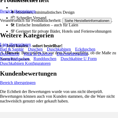
Produktsicherheit
Bereich überspringen
🌟 Modernes, minimalistisches Design
📦 Schneller Versand
Verantwortlich für Produktsicherheit:
.
Siehe Herstellerinformationen
🛠️ Einfache Installation – auch für Laien
💯 Geeignet für private Bäder, Hotels und Ferienwohnungen
Weitere Kategorien
Liste überspringen
👉
Jetzt kaufen – sofort bestellbar!
Bad & Sanitär
Duschen
Duschkabinen
Eckduschen
⚠️
Hinweis
: Bitte prüfen Sie vor dem Kauf sorgfältig, ob die Maße zu
Duschtüren
Walk In Duschen
Duschseitenwände
Komplettduschen
Rundduschen
Duschkabine U Form
Ihrem Bad passen.
Duschkabinen Konfiguratoren
Kundenbewertungen
Bereich überspringen
Die Echtheit der Bewertungen wurde von uns nicht überprüft.
Bewertungen können auch von Kunden stammen, die die Ware nicht
nachweislich genutzt oder gekauft haben.