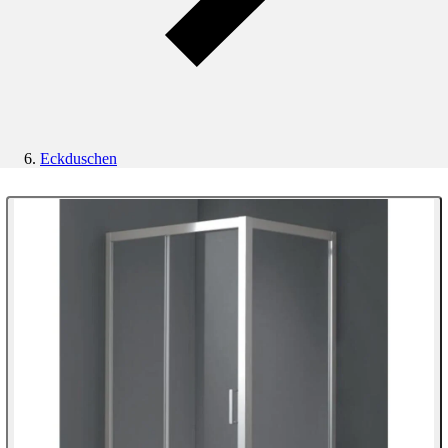
Eckduschen