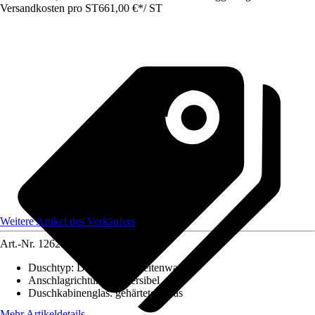
Versandkosten pro ST
661,00 €
*
/
ST
Weitere Artikel des Verkäufers
Art.-Nr.
12629923
Duschtyp
:
Duschtür mit Seitenwand
Anschlagrichtung
:
Reversibel
Duschkabinenglas
:
gehärtetes Glas
Mehr Artikeldetails