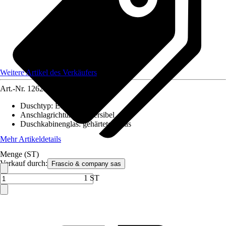
Weitere Artikel des Verkäufers
Art.-Nr.
12629348
Duschtyp
:
Eckeinstieg
Anschlagrichtung
:
Reversibel
Duschkabinenglas
:
gehärtetes Glas
Mehr Artikeldetails
Menge (ST)
Verkauf durch:
Frascio & company sas
1 ST