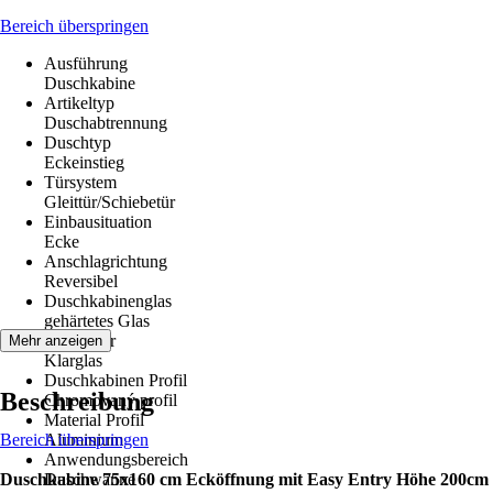
Bereich überspringen
Ausführung
Duschkabine
Artikeltyp
Duschabtrennung
Duschtyp
Eckeinstieg
Türsystem
Gleittür/Schiebetür
Einbausituation
Ecke
Anschlagrichtung
Reversibel
Duschkabinenglas
gehärtetes Glas
Glasdekor
Mehr anzeigen
Klarglas
Duschkabinen Profil
Beschreibung
Chromovaný profil
Material Profil
Bereich überspringen
Aluminium
Anwendungsbereich
Duschkabine 75x160 cm Ecköffnung mit Easy Entry Höhe 200cm
Duschwanne