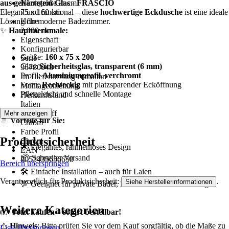
aus gehärtetem Glas - FRASCIO
Nenngröße in cm
Elegant und funktional – diese
75 x 160 cm
hochwertige Eckdusche
ist eine ideale
Lösung für moderne Badezimmer.
Höhe
✨
Hauptmerkmale:
2.000 mm
Eigenschaft
Konfigurierbar
Größe:
160 x 75 x 200
Serie
Glas:
Sicherheitsglas, transparent (6 mm)
36780048
Profil:
Aluminiumprofil, verchromt
Im Lieferumfang enthalten
Form:
Rechteckig
mit platzsparender Ecköffnung
Montageanleitung
Pflegeleicht und schnelle Montage
Herkunftsland
Italien
Farbe Griff
Mehr anzeigen
🚿
Vorteile für Sie:
Chrom
Farbe Profil
Produktsicherheit
Chrom
🌟 Elegantes, rahmenloses Design
EAN
📦 Schneller Versand
8053435656658
Bereich überspringen
🛠️ Einfache Installation – auch für Laien
Verantwortlich für Produktsicherheit:
.
Siehe Herstellerinformationen
💯 Geeignet für private Bäder, Hotels und Ferienwohnungen
Weitere Kategorien
👉
Jetzt kaufen – sofort bestellbar!
⚠️
Hinweis
: Bitte prüfen Sie vor dem Kauf sorgfältig, ob die Maße zu
Liste überspringen