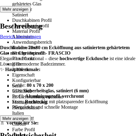
gehärtetes Glas
Glasdekor
Mehr anzeigen
Satiniert
Duschkabinen Profil
Beschreibung
Chromovaný profil
Material Profil
Bereich überspringen
Aluminium
Anwendungsbereich
Duschkabine 70x80 cm Ecköffnung aus satiniertem gehärtetem
Duschwanne
Glas mit Chromprofil - FRASCIO
Nenngröße in cm
Elegant und funktional – diese
70 x 80 cm
hochwertige Eckdusche
ist eine ideale
Lösung für moderne Badezimmer.
Höhe
✨
Hauptmerkmale:
2.000 mm
Eigenschaft
Konfigurierbar
Größe:
80 x 70 x 200
Serie
Glas:
Sicherheitsglas, satiniert (6 mm)
36780040
Profil:
Aluminiumprofil, verchromt
Im Lieferumfang enthalten
Form:
Rechteckig
mit platzsparender Ecköffnung
Montageanleitung
Pflegeleicht und schnelle Montage
Herkunftsland
Italien
Farbe Griff
Mehr anzeigen
🚿
Vorteile für Sie:
Chrom
Farbe Profil
Produktsicherheit
Chrom