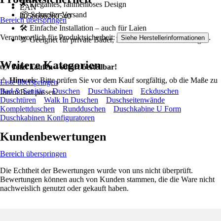
🌟 Elegantes, rahmenloses Design
EAN
📦 Schneller Versand
8056666260540
Bereich überspringen
🛠️ Einfache Installation – auch für Laien
Verantwortlich für Produktsicherheit:
.
Siehe Herstellerinformationen
💯 Geeignet für private Bäder, Hotels und Ferienwohnungen
Weitere Kategorien
👉
Jetzt kaufen – sofort bestellbar!
⚠️
Hinweis
: Bitte prüfen Sie vor dem Kauf sorgfältig, ob die Maße zu
Liste überspringen
Bad & Sanitär
Duschen
Duschkabinen
Eckduschen
Ihrem Bad passen.
Duschtüren
Walk In Duschen
Duschseitenwände
Komplettduschen
Rundduschen
Duschkabine U Form
Duschkabinen Konfiguratoren
Kundenbewertungen
Bereich überspringen
Die Echtheit der Bewertungen wurde von uns nicht überprüft.
Bewertungen können auch von Kunden stammen, die die Ware nicht
nachweislich genutzt oder gekauft haben.