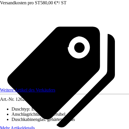
Versandkosten pro ST
580,00 €
*
/
ST
Weitere Artikel des Verkäufers
Art.-Nr.
12629911
Duschtyp
:
Eckeinstieg
Anschlagrichtung
:
Reversibel
Duschkabinenglas
:
gehärtetes Glas
Mehr Artikeldetails