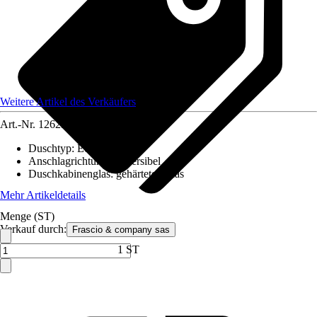
Weitere Artikel des Verkäufers
Art.-Nr.
12629305
Duschtyp
:
Eckeinstieg
Anschlagrichtung
:
Reversibel
Duschkabinenglas
:
gehärtetes Glas
Mehr Artikeldetails
Menge (ST)
Verkauf durch:
Frascio & company sas
1 ST