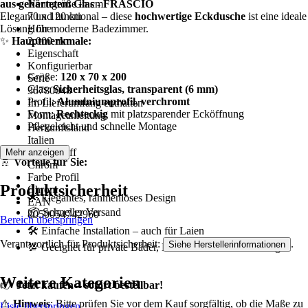
aus gehärtetem Glas - FRASCIO
Nenngröße in cm
Elegant und funktional – diese
70 x 120 cm
hochwertige Eckdusche
ist eine ideale
Lösung für moderne Badezimmer.
Höhe
✨
Hauptmerkmale:
2.000 mm
Eigenschaft
Konfigurierbar
Größe:
120 x 70 x 200
Serie
Glas:
Sicherheitsglas, transparent (6 mm)
36780048
Profil:
Aluminiumprofil, verchromt
Im Lieferumfang enthalten
Form:
Rechteckig
mit platzsparender Ecköffnung
Montageanleitung
Pflegeleicht und schnelle Montage
Herkunftsland
Italien
Farbe Griff
Mehr anzeigen
🚿
Vorteile für Sie:
Chrom
Farbe Profil
Produktsicherheit
Chrom
🌟 Elegantes, rahmenloses Design
EAN
📦 Schneller Versand
8050054742960
Bereich überspringen
🛠️ Einfache Installation – auch für Laien
Verantwortlich für Produktsicherheit:
.
Siehe Herstellerinformationen
💯 Geeignet für private Bäder, Hotels und Ferienwohnungen
Weitere Kategorien
👉
Jetzt kaufen – sofort bestellbar!
⚠️
Hinweis
: Bitte prüfen Sie vor dem Kauf sorgfältig, ob die Maße zu
Liste überspringen