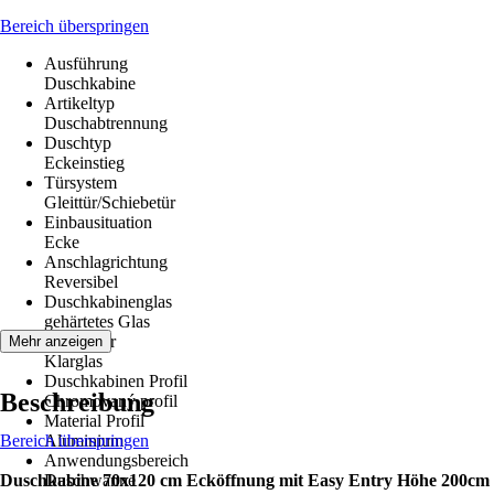
Bereich überspringen
Ausführung
Duschkabine
Artikeltyp
Duschabtrennung
Duschtyp
Eckeinstieg
Türsystem
Gleittür/Schiebetür
Einbausituation
Ecke
Anschlagrichtung
Reversibel
Duschkabinenglas
gehärtetes Glas
Glasdekor
Mehr anzeigen
Klarglas
Duschkabinen Profil
Beschreibung
Chromovaný profil
Material Profil
Bereich überspringen
Aluminium
Anwendungsbereich
Duschkabine 70x120 cm Ecköffnung mit Easy Entry Höhe 200cm
Duschwanne