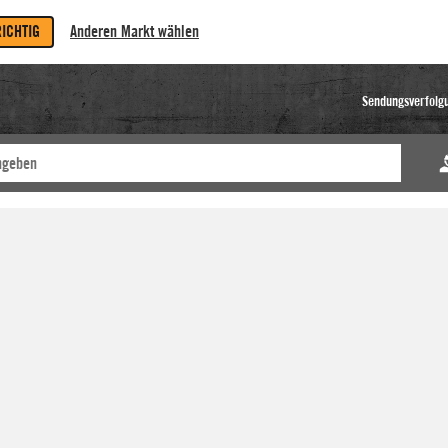
RICHTIG
Anderen Markt wählen
Sendungsverfolg