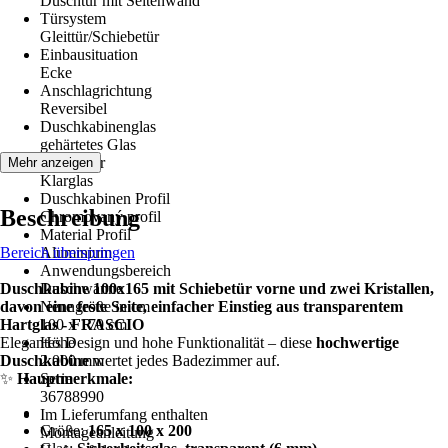
Duschtür mit Seitenwand
Türsystem
Gleittür/Schiebetür
Einbausituation
Ecke
Anschlagrichtung
Reversibel
Duschkabinenglas
gehärtetes Glas
Glasdekor
Mehr anzeigen
Klarglas
Duschkabinen Profil
Beschreibung
Chromovaný profil
Material Profil
Bereich überspringen
Aluminium
Anwendungsbereich
Duschkabine 100x165 mit Schiebetür vorne und zwei Kristallen,
Duschwanne
davon eine feste Seite, einfacher Einstieg aus transparentem
Nenngröße in cm
Hartglas - FRASCIO
100 x 170 cm
Elegantes Design und hohe Funktionalität – diese
Höhe
hochwertige
Duschkabine
2.000 mm
wertet jedes Badezimmer auf.
✨
Hauptmerkmale:
Serie
36788990
Im Lieferumfang enthalten
Größe:
165 x 100 x 200
Montageanleitung