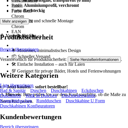
Glas:
Sicherheitsglas, transparent (6 mm)
Herkunftsland
Profil:
Aluminiumprofil, verchromt
Italien
Form:
Rechteckig
Farbe Griff
Chrom
Pflegeleicht und schnelle Montage
Farbe Profil
Mehr anzeigen
Chrom
EAN
🚿
Vorteile für Sie:
Produktsicherheit
8056666262643
Bereich überspringen
🌟 Modernes, minimalistisches Design
📦 Schneller Versand
Verantwortlich für Produktsicherheit:
.
Siehe Herstellerinformationen
🛠️ Einfache Installation – auch für Laien
💯 Geeignet für private Bäder, Hotels und Ferienwohnungen
Weitere Kategorien
Liste überspringen
👉
Jetzt kaufen – sofort bestellbar!
Bad & Sanitär
Duschen
Duschkabinen
Eckduschen
⚠️
Hinweis
: Bitte prüfen Sie vor dem Kauf sorgfältig, ob die Maße zu
Duschtüren
Walk In Duschen
Duschseitenwände
Komplettduschen
Rundduschen
Duschkabine U Form
Ihrem Bad passen.
Duschkabinen Konfiguratoren
Kundenbewertungen
Bereich überspringen