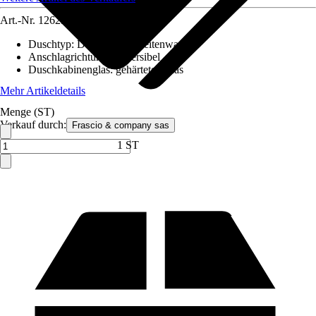
Art.-Nr.
12629451
Duschtyp
:
Duschtür mit Seitenwand
Anschlagrichtung
:
Reversibel
Duschkabinenglas
:
gehärtetes Glas
Mehr Artikeldetails
Menge (ST)
Verkauf durch:
Frascio & company sas
1 ST