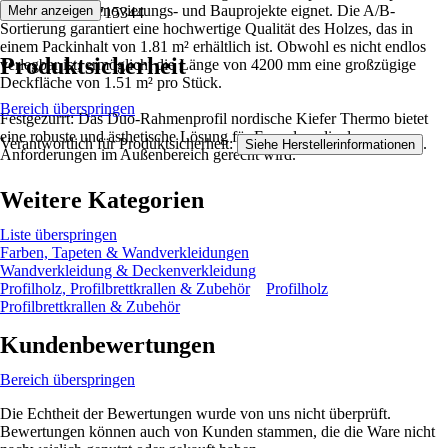
sich ideal für Renovierungs- und Bauprojekte eignet. Die A/B-
Mehr anzeigen
4051736715344
Sortierung garantiert eine hochwertige Qualität des Holzes, das in
einem Packinhalt von 1.81 m² erhältlich ist. Obwohl es nicht endlos
Produktsicherheit
verlegbar ist, ermöglicht die Länge von 4200 mm eine großzügige
Deckfläche von 1.51 m² pro Stück.
Bereich überspringen
Festgezurrt: Das Duo-Rahmenprofil nordische Kiefer Thermo bietet
eine robuste und ästhetische Lösung für Fassaden, die den
Verantwortlich für Produktsicherheit:
.
Siehe Herstellerinformationen
Anforderungen im Außenbereich gerecht wird.
Weitere Kategorien
Liste überspringen
Farben, Tapeten & Wandverkleidungen
Wandverkleidung & Deckenverkleidung
Profilholz, Profilbrettkrallen & Zubehör
Profilholz
Profilbrettkrallen & Zubehör
Kundenbewertungen
Bereich überspringen
Die Echtheit der Bewertungen wurde von uns nicht überprüft.
Bewertungen können auch von Kunden stammen, die die Ware nicht