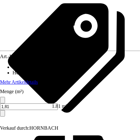
Art.-Nr.
12007626
Deckfläche
:
1,51 m²
Herkunftsland
:
Finnland
Mehr Artikeldetails
Menge (m²)
1.81 m²
Verkauf durch:
HORNBACH