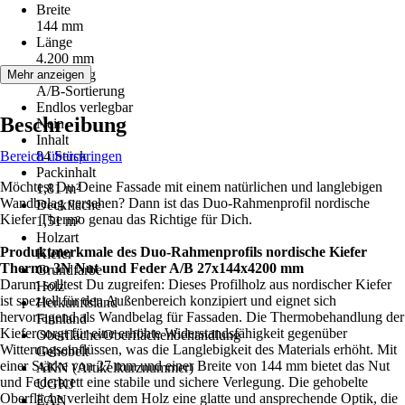
Breite
144 mm
Länge
4.200 mm
Sortierung
Mehr anzeigen
A/B-Sortierung
Endlos verlegbar
Beschreibung
Nein
Inhalt
Bereich überspringen
84 Stück
Packinhalt
Möchtest Du Deine Fassade mit einem natürlichen und langlebigen
1,81 m²
Wandbelag versehen? Dann ist das Duo-Rahmenprofil nordische
Deckfläche
Kiefer Thermo genau das Richtige für Dich.
1,51 m²
Holzart
Produktmerkmale des Duo-Rahmenprofils nordische Kiefer
Kiefer
Thermo 3N Nut und Feder A/B 27x144x4200 mm
Grundfarbe
Darum solltest Du zugreifen: Dieses Profilholz aus nordischer Kiefer
Holz
ist speziell für den Außenbereich konzipiert und eignet sich
Herkunftsland
hervorragend als Wandbelag für Fassaden. Die Thermobehandlung der
Finnland
Kiefer sorgt für eine erhöhte Widerstandsfähigkeit gegenüber
Oberfläche/Oberflächenbehandlung
Witterungseinflüssen, was die Langlebigkeit des Materials erhöht. Mit
Gehobelt
einer Stärke von 27 mm und einer Breite von 144 mm bietet das Nut
AKN (Artikelkurznummer)
und Federbrett eine stabile und sichere Verlegung. Die gehobelte
UGKJ
Oberfläche verleiht dem Holz eine glatte und ansprechende Optik, die
EAN