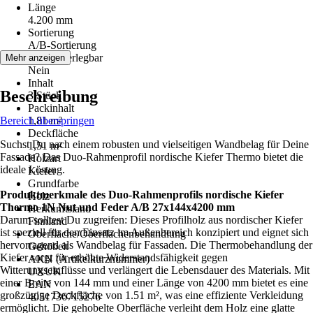
Länge
4.200 mm
Sortierung
A/B-Sortierung
Endlos verlegbar
Mehr anzeigen
Nein
Inhalt
Beschreibung
3 Stück
Packinhalt
Bereich überspringen
1,81 m²
Deckfläche
Suchst Du nach einem robusten und vielseitigen Wandbelag für Deine
1,51 m²
Fassade? Das Duo-Rahmenprofil nordische Kiefer Thermo bietet die
Holzart
ideale Lösung.
Kiefer
Grundfarbe
Produktmerkmale des Duo-Rahmenprofils nordische Kiefer
Holz
Thermo 1N Nut und Feder A/B 27x144x4200 mm
Herkunftsland
Darum solltest Du zugreifen: Dieses Profilholz aus nordischer Kiefer
Finnland
ist speziell für den Einsatz im Außenbereich konzipiert und eignet sich
Oberfläche/Oberflächenbehandlung
hervorragend als Wandbelag für Fassaden. Die Thermobehandlung der
Gehobelt
Kiefer sorgt für erhöhte Widerstandsfähigkeit gegen
AKN (Artikelkurznummer)
Witterungseinflüsse und verlängert die Lebensdauer des Materials. Mit
UXUK
einer Breite von 144 mm und einer Länge von 4200 mm bietet es eine
EAN
großzügige Deckfläche von 1.51 m², was eine effiziente Verkleidung
4051736715276
ermöglicht. Die gehobelte Oberfläche verleiht dem Holz eine glatte