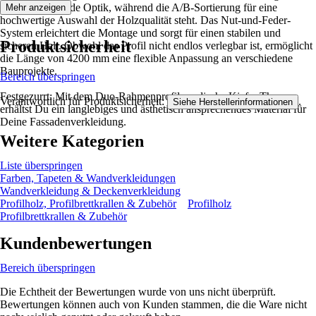
und ansprechende Optik, während die A/B-Sortierung für eine
Mehr anzeigen
hochwertige Auswahl der Holzqualität steht. Das Nut-und-Feder-
System erleichtert die Montage und sorgt für einen stabilen und
Produktsicherheit
sicheren Halt. Obwohl das Profil nicht endlos verlegbar ist, ermöglicht
die Länge von 4200 mm eine flexible Anpassung an verschiedene
Bauprojekte.
Bereich überspringen
Festgezurrt: Mit dem Duo-Rahmenprofil nordische Kiefer Thermo
Verantwortlich für Produktsicherheit:
.
Siehe Herstellerinformationen
erhältst Du ein langlebiges und ästhetisch ansprechendes Material für
Deine Fassadenverkleidung.
Weitere Kategorien
Liste überspringen
Farben, Tapeten & Wandverkleidungen
Wandverkleidung & Deckenverkleidung
Profilholz, Profilbrettkrallen & Zubehör
Profilholz
Profilbrettkrallen & Zubehör
Kundenbewertungen
Bereich überspringen
Die Echtheit der Bewertungen wurde von uns nicht überprüft.
Bewertungen können auch von Kunden stammen, die die Ware nicht