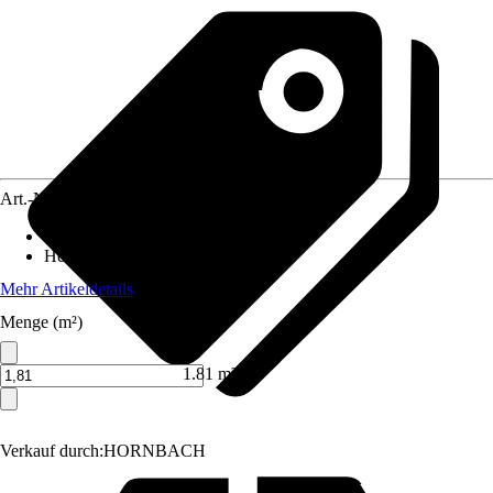
Art.-Nr.
12007629
Deckfläche
:
1,51 m²
Herkunftsland
:
Finnland
Mehr Artikeldetails
Menge (m²)
1.81 m²
Verkauf durch:
HORNBACH