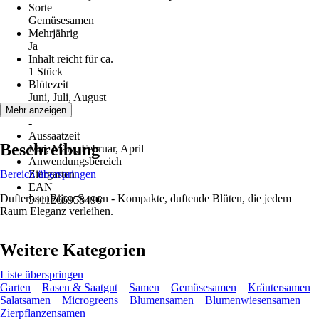
Sorte
Gemüsesamen
Mehrjährig
Ja
Inhalt reicht für ca.
1 Stück
Blütezeit
Juni, Juli, August
Erntezeit
Mehr anzeigen
-
Aussaatzeit
Beschreibung
Mai, März, Februar, April
Anwendungsbereich
Bereich überspringen
Ziergarten
EAN
DufterbsenBijou Samen - Kompakte, duftende Blüten, die jedem
5411266958496
Raum Eleganz verleihen.
Weitere Kategorien
Liste überspringen
Garten
Rasen & Saatgut
Samen
Gemüsesamen
Kräutersamen
Salatsamen
Microgreens
Blumensamen
Blumenwiesensamen
Zierpflanzensamen